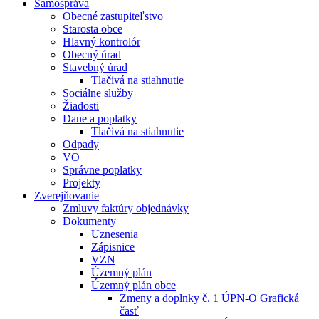
Samospráva
Obecné zastupiteľstvo
Starosta obce
Hlavný kontrolór
Obecný úrad
Stavebný úrad
Tlačivá na stiahnutie
Sociálne služby
Žiadosti
Dane a poplatky
Tlačivá na stiahnutie
Odpady
VO
Správne poplatky
Projekty
Zverejňovanie
Zmluvy faktúry objednávky
Dokumenty
Uznesenia
Zápisnice
VZN
Územný plán
Územný plán obce
Zmeny a doplnky č. 1 ÚPN-O Grafická
časť