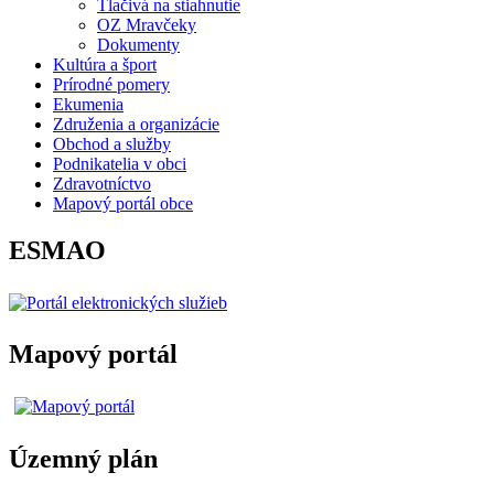
Tlačivá na stiahnutie
OZ Mravčeky
Dokumenty
Kultúra a šport
Prírodné pomery
Ekumenia
Združenia a organizácie
Obchod a služby
Podnikatelia v obci
Zdravotníctvo
Mapový portál obce
ESMAO
Mapový portál
Územný plán