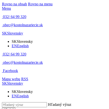
Rovno na obsah
Rovno na menu
Menu
032/ 64 99 320
obec@kostolnazariecie.sk
SK
Slovensky
SK
Slovensky
EN
English
032/ 64 99 320
obec@kostolnazariecie.sk
Facebook
Mapa webu
RSS
SK
Slovensky
SK
Slovensky
EN
English
Hľadaný výraz