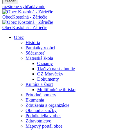
Hľadať
rozšírené vyhľadávanie
Obec
Kostolná - Záriečie
Obec
Kostolná - Záriečie
Obec
História
Pamiatky v obci
Súčasnosť
Materská škola
Oznamy
Tlačivá na stiahnutie
OZ Mravčeky
Dokumenty
Kultúra a šport
Multifunkčné ihrisko
Prírodné pomery
Ekumenia
Združenia a organizácie
Obchod a služby
Podnikatelia v obci
Zdravotníctvo
Mapový portál obce