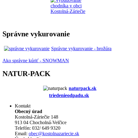
Správne vykurovanie
Správne vykurovanie - brožúra
Ako správne kúriť - SNOWMAN
NATUR-PACK
naturpack.s
k
triedenieodpadu.sk
Kontakt
Obecný úrad
Kostolná-Záriečie 148
913 04 Chocholná-Velčice
Telefón: 032/ 649 9320
Email:
obec@kostolnazariecie.sk