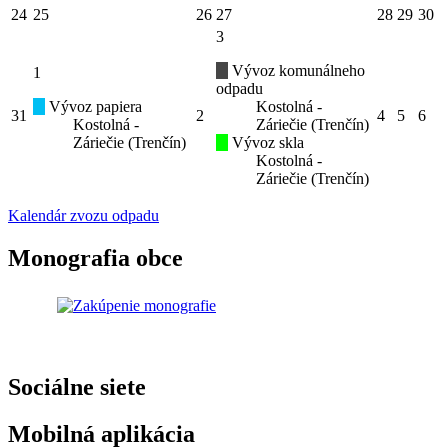
24
25
26
27
28
29
30
3
Vývoz komunálneho
1
odpadu
Vývoz papiera
Kostolná -
31
2
4
5
6
Kostolná -
Záriečie (Trenčín)
Záriečie (Trenčín)
Vývoz skla
Kostolná -
Záriečie (Trenčín)
Kalendár zvozu odpadu
Monografia obce
Sociálne siete
Mobilná aplikácia