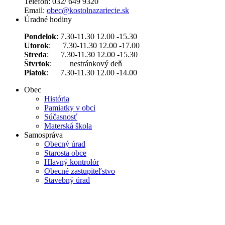
Telefón: 032/ 649 9320
Email:
obec@kostolnazariecie.sk
Úradné hodiny
Pondelok
: 7.30-11.30 12.00 -15.30
Utorok
: 7.30-11.30 12.00 -17.00
Streda
: 7.30-11.30 12.00 -15.30
Štvrtok
: nestránkový deň
Piatok
: 7.30-11.30 12.00 -14.00
Obec
História
Pamiatky v obci
Súčasnosť
Materská škola
Samospráva
Obecný úrad
Starosta obce
Hlavný kontrolór
Obecné zastupiteľstvo
Stavebný úrad