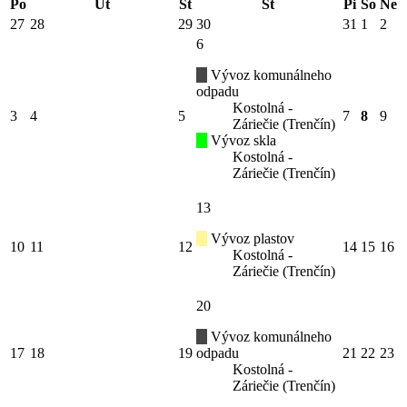
Po
Ut
St
Št
Pi
So
Ne
27
28
29
30
31
1
2
6
Vývoz komunálneho
odpadu
Kostolná -
3
4
5
7
8
9
Záriečie (Trenčín)
Vývoz skla
Kostolná -
Záriečie (Trenčín)
13
Vývoz plastov
10
11
12
14
15
16
Kostolná -
Záriečie (Trenčín)
20
Vývoz komunálneho
17
18
19
odpadu
21
22
23
Kostolná -
Záriečie (Trenčín)