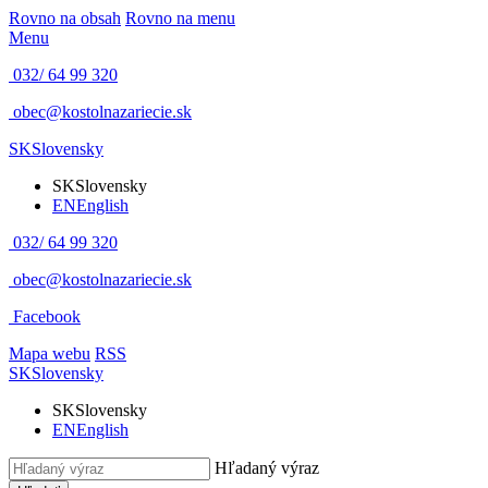
Rovno na obsah
Rovno na menu
Menu
032/ 64 99 320
obec@kostolnazariecie.sk
SK
Slovensky
SK
Slovensky
EN
English
032/ 64 99 320
obec@kostolnazariecie.sk
Facebook
Mapa webu
RSS
SK
Slovensky
SK
Slovensky
EN
English
Hľadaný výraz