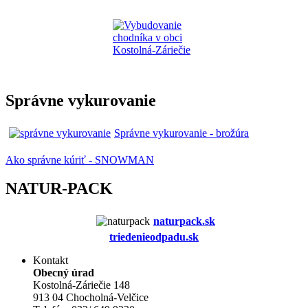
Správne vykurovanie
Správne vykurovanie - brožúra
Ako správne kúriť - SNOWMAN
NATUR-PACK
naturpack.s
k
triedenieodpadu.sk
Kontakt
Obecný úrad
Kostolná-Záriečie 148
913 04 Chocholná-Velčice