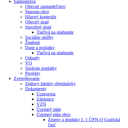
Samospráva
Obecné zastupiteľstvo
Starosta obce
Hlavný kontrolór
Obecný úrad
Stavebný úrad
Tlačivá na stiahnutie
Sociálne služby
Žiadosti
Dane a poplatky
Tlačivá na stiahnutie
Odpady
VO
Správne poplatky
Projekty
Zverejňovanie
Zmluvy faktúry objednávky
Dokumenty
Uznesenia
Zápisnice
VZN
Územný plán
Územný plán obce
Zmeny a doplnky č. 1 ÚPN-O Grafická
časť