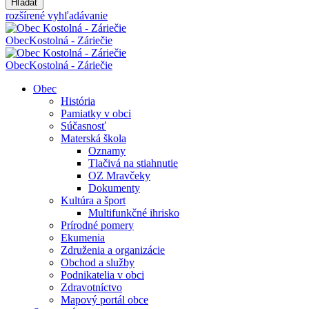
Hľadať
rozšírené vyhľadávanie
Obec
Kostolná - Záriečie
Obec
Kostolná - Záriečie
Obec
História
Pamiatky v obci
Súčasnosť
Materská škola
Oznamy
Tlačivá na stiahnutie
OZ Mravčeky
Dokumenty
Kultúra a šport
Multifunkčné ihrisko
Prírodné pomery
Ekumenia
Združenia a organizácie
Obchod a služby
Podnikatelia v obci
Zdravotníctvo
Mapový portál obce