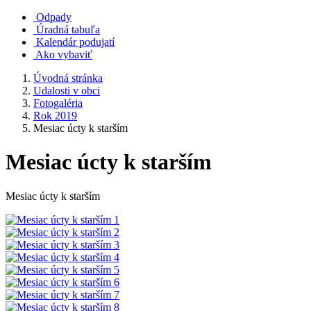
Odpady
Úradná tabuľa
Kalendár podujatí
Ako vybaviť
Úvodná stránka
Udalosti v obci
Fotogaléria
Rok 2019
Mesiac úcty k starším
Mesiac úcty k starším
Mesiac úcty k starším