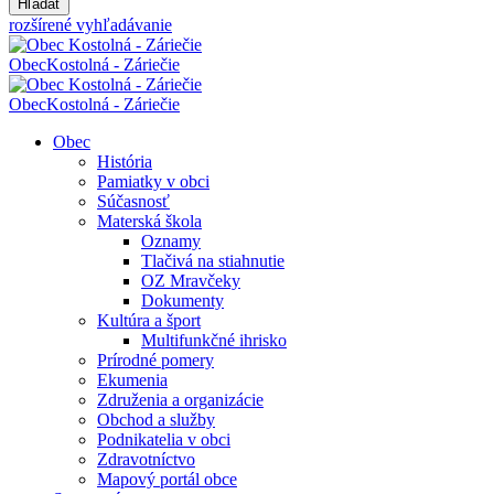
Hľadať
rozšírené vyhľadávanie
Obec
Kostolná - Záriečie
Obec
Kostolná - Záriečie
Obec
História
Pamiatky v obci
Súčasnosť
Materská škola
Oznamy
Tlačivá na stiahnutie
OZ Mravčeky
Dokumenty
Kultúra a šport
Multifunkčné ihrisko
Prírodné pomery
Ekumenia
Združenia a organizácie
Obchod a služby
Podnikatelia v obci
Zdravotníctvo
Mapový portál obce