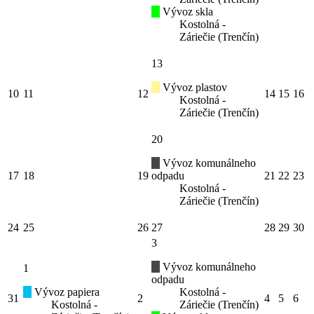
Vývoz skla
Kostolná -
Záriečie (Trenčín)
13
Vývoz plastov
10
11
12
14
15
16
Kostolná -
Záriečie (Trenčín)
20
Vývoz komunálneho
17
18
19
odpadu
21
22
23
Kostolná -
Záriečie (Trenčín)
24
25
26
27
28
29
30
3
Vývoz komunálneho
1
odpadu
Vývoz papiera
Kostolná -
31
2
4
5
6
Kostolná -
Záriečie (Trenčín)