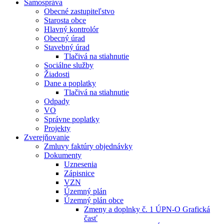
Samospráva
Obecné zastupiteľstvo
Starosta obce
Hlavný kontrolór
Obecný úrad
Stavebný úrad
Tlačivá na stiahnutie
Sociálne služby
Žiadosti
Dane a poplatky
Tlačivá na stiahnutie
Odpady
VO
Správne poplatky
Projekty
Zverejňovanie
Zmluvy faktúry objednávky
Dokumenty
Uznesenia
Zápisnice
VZN
Územný plán
Územný plán obce
Zmeny a doplnky č. 1 ÚPN-O Grafická
časť