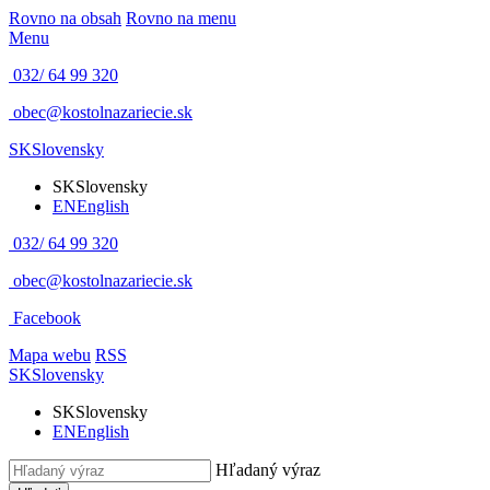
Rovno na obsah
Rovno na menu
Menu
032/ 64 99 320
obec@kostolnazariecie.sk
SK
Slovensky
SK
Slovensky
EN
English
032/ 64 99 320
obec@kostolnazariecie.sk
Facebook
Mapa webu
RSS
SK
Slovensky
SK
Slovensky
EN
English
Hľadaný výraz