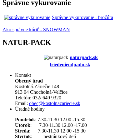
Správne vykurovanie
Správne vykurovanie - brožúra
Ako správne kúriť - SNOWMAN
NATUR-PACK
naturpack.s
k
triedenieodpadu.sk
Kontakt
Obecný úrad
Kostolná-Záriečie 148
913 04 Chocholná-Velčice
Telefón: 032/ 649 9320
Email:
obec@kostolnazariecie.sk
Úradné hodiny
Pondelok
: 7.30-11.30 12.00 -15.30
Utorok
: 7.30-11.30 12.00 -17.00
Streda
: 7.30-11.30 12.00 -15.30
Štvrtok
: nestránkový deň