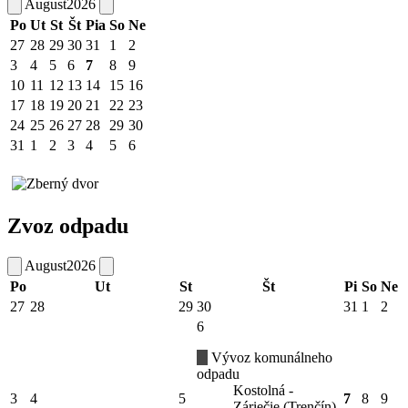
August
2026
Po
Ut
St
Št
Pia
So
Ne
27
28
29
30
31
1
2
3
4
5
6
7
8
9
10
11
12
13
14
15
16
17
18
19
20
21
22
23
24
25
26
27
28
29
30
31
1
2
3
4
5
6
Zvoz odpadu
August
2026
Po
Ut
St
Št
Pi
So
Ne
27
28
29
30
31
1
2
6
Vývoz komunálneho
odpadu
Kostolná -
3
4
5
7
8
9
Záriečie (Trenčín)