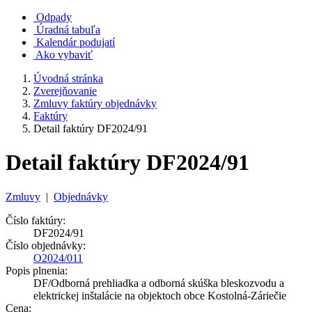
Odpady
Úradná tabuľa
Kalendár podujatí
Ako vybaviť
Úvodná stránka
Zverejňovanie
Zmluvy faktúry objednávky
Faktúry
Detail faktúry DF2024/91
Detail faktúry DF2024/91
Zmluvy
|
Objednávky
Číslo faktúry:
DF2024/91
Číslo objednávky:
O2024/011
Popis plnenia:
DF/Odborná prehliadka a odborná skúška bleskozvodu a
elektrickej inštalácie na objektoch obce Kostolná-Záriečie
Cena: