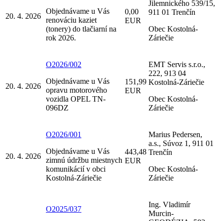
Jilemnického 539/15,
Objednávame u Vás
0,00
911 01 Trenčín
20. 4. 2026
renováciu kaziet
EUR
(tonery) do tlačiarní na
Obec Kostolná-
rok 2026.
Záriečie
O2026/002
EMT Servis s.r.o.,
222, 913 04
Objednávame u Vás
151,99
Kostolná-Záriečie
20. 4. 2026
opravu motorového
EUR
vozidla OPEL TN-
Obec Kostolná-
096DZ
Záriečie
O2026/001
Marius Pedersen,
a.s., Súvoz 1, 911 01
Objednávame u Vás
443,48
Trenčín
20. 4. 2026
zimnú údržbu miestnych
EUR
komunikácií v obci
Obec Kostolná-
Kostolná-Záriečie
Záriečie
Ing. Vladimír
O2025/037
Murcin-