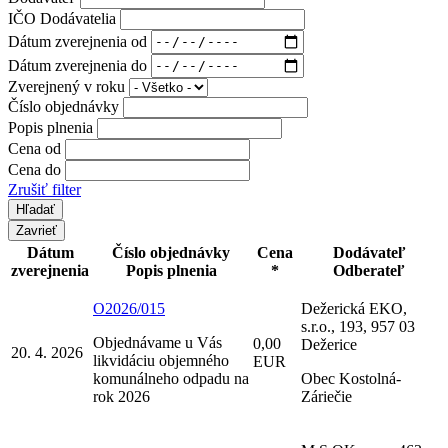
IČO Dodávatelia
Dátum zverejnenia od
Dátum zverejnenia do
Zverejnený v roku
Číslo objednávky
Popis plnenia
Cena od
Cena do
Zrušiť filter
Zavrieť
Dátum
Číslo objednávky
Cena
Dodávateľ
zverejnenia
Popis plnenia
*
Odberateľ
O2026/015
Dežerická EKO,
s.r.o., 193, 957 03
Objednávame u Vás
0,00
Dežerice
20. 4. 2026
likvidáciu objemného
EUR
komunálneho odpadu na
Obec Kostolná-
rok 2026
Záriečie