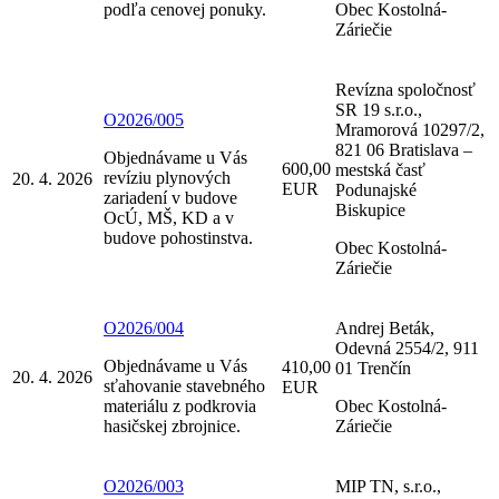
podľa cenovej ponuky.
Obec Kostolná-
Záriečie
Revízna spoločnosť
SR 19 s.r.o.,
O2026/005
Mramorová 10297/2,
821 06 Bratislava –
Objednávame u Vás
600,00
mestská časť
revíziu plynových
20. 4. 2026
EUR
Podunajské
zariadení v budove
Biskupice
OcÚ, MŠ, KD a v
budove pohostinstva.
Obec Kostolná-
Záriečie
O2026/004
Andrej Beták,
Odevná 2554/2, 911
Objednávame u Vás
410,00
01 Trenčín
20. 4. 2026
sťahovanie stavebného
EUR
materiálu z podkrovia
Obec Kostolná-
hasičskej zbrojnice.
Záriečie
O2026/003
MIP TN, s.r.o.,