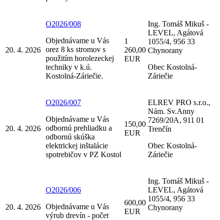
O2026/008
Ing. Tomáš Mikuš -
LEVEL, Agátová
Objednávame u Vás
1
1055/4, 956 33
orez 8 ks stromov s
20. 4. 2026
260,00
Chynorany
použitím horolezeckej
EUR
techniky v k.ú.
Obec Kostolná-
Kostolná-Záriečie.
Záriečie
O2026/007
ELREV PRO s.r.o.,
Nám. Sv.Anny
Objednávame u Vás
7269/20A, 911 01
150,00
odbornú prehliadku a
20. 4. 2026
Trenčín
EUR
odbornú skúška
elektrickej inštalácie
Obec Kostolná-
spotrebičov v PZ Kostol
Záriečie
Ing. Tomáš Mikuš -
O2026/006
LEVEL, Agátová
1055/4, 956 33
600,00
Objednávame u Vás
20. 4. 2026
Chynorany
EUR
výrub drevín - počet