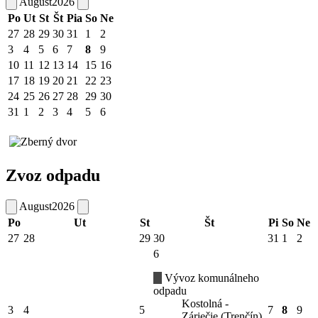
August
2026
Po
Ut
St
Št
Pia
So
Ne
27
28
29
30
31
1
2
3
4
5
6
7
8
9
10
11
12
13
14
15
16
17
18
19
20
21
22
23
24
25
26
27
28
29
30
31
1
2
3
4
5
6
Zvoz odpadu
August
2026
Po
Ut
St
Št
Pi
So
Ne
27
28
29
30
31
1
2
6
Vývoz komunálneho
odpadu
Kostolná -
3
4
5
7
8
9
Záriečie (Trenčín)