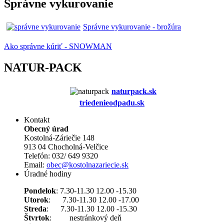
Správne vykurovanie
Správne vykurovanie - brožúra
Ako správne kúriť - SNOWMAN
NATUR-PACK
naturpack.s
k
triedenieodpadu.sk
Kontakt
Obecný úrad
Kostolná-Záriečie 148
913 04 Chocholná-Velčice
Telefón: 032/ 649 9320
Email:
obec@kostolnazariecie.sk
Úradné hodiny
Pondelok
: 7.30-11.30 12.00 -15.30
Utorok
: 7.30-11.30 12.00 -17.00
Streda
: 7.30-11.30 12.00 -15.30
Štvrtok
: nestránkový deň