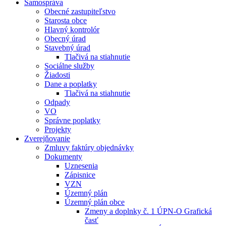
Samospráva
Obecné zastupiteľstvo
Starosta obce
Hlavný kontrolór
Obecný úrad
Stavebný úrad
Tlačivá na stiahnutie
Sociálne služby
Žiadosti
Dane a poplatky
Tlačivá na stiahnutie
Odpady
VO
Správne poplatky
Projekty
Zverejňovanie
Zmluvy faktúry objednávky
Dokumenty
Uznesenia
Zápisnice
VZN
Územný plán
Územný plán obce
Zmeny a doplnky č. 1 ÚPN-O Grafická
časť