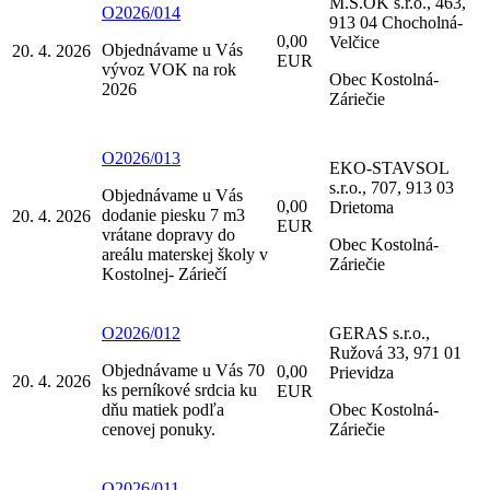
M.S.OK s.r.o., 463,
O2026/014
913 04 Chocholná-
0,00
Velčice
Objednávame u Vás
20. 4. 2026
EUR
vývoz VOK na rok
Obec Kostolná-
2026
Záriečie
O2026/013
EKO-STAVSOL
s.r.o., 707, 913 03
Objednávame u Vás
0,00
Drietoma
dodanie piesku 7 m3
20. 4. 2026
EUR
vrátane dopravy do
Obec Kostolná-
areálu materskej školy v
Záriečie
Kostolnej- Záriečí
O2026/012
GERAS s.r.o.,
Ružová 33, 971 01
Objednávame u Vás 70
0,00
Prievidza
20. 4. 2026
ks perníkové srdcia ku
EUR
dňu matiek podľa
Obec Kostolná-
cenovej ponuky.
Záriečie
O2026/011