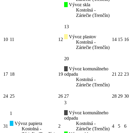
Vývoz skla
Kostolná -
Záriečie (Trenčín)
13
Vývoz plastov
10
11
12
14
15
16
Kostolná -
Záriečie (Trenčín)
20
Vývoz komunálneho
17
18
19
odpadu
21
22
23
Kostolná -
Záriečie (Trenčín)
24
25
26
27
28
29
30
3
Vývoz komunálneho
1
odpadu
Vývoz papiera
Kostolná -
31
2
4
5
6
Kostolná -
Záriečie (Trenčín)