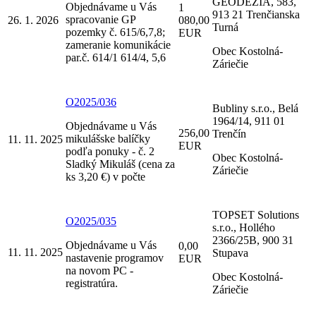
GEODÉZIA, 583,
Objednávame u Vás
1
913 21 Trenčianska
spracovanie GP
26. 1. 2026
080,00
Turná
pozemky č. 615/6,7,8;
EUR
zameranie komunikácie
Obec Kostolná-
par.č. 614/1 614/4, 5,6
Záriečie
O2025/036
Bubliny s.r.o., Belá
1964/14, 911 01
Objednávame u Vás
256,00
Trenčín
mikulášske balíčky
11. 11. 2025
EUR
podľa ponuky - č. 2
Obec Kostolná-
Sladký Mikuláš (cena za
Záriečie
ks 3,20 €) v počte
TOPSET Solutions
O2025/035
s.r.o., Hollého
2366/25B, 900 31
Objednávame u Vás
0,00
11. 11. 2025
Stupava
nastavenie programov
EUR
na novom PC -
Obec Kostolná-
registratúra.
Záriečie