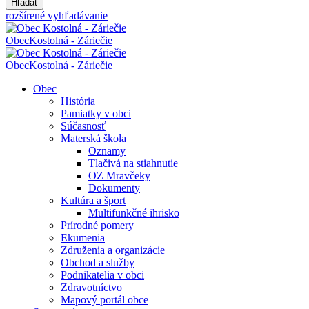
Hľadať
rozšírené vyhľadávanie
Obec
Kostolná - Záriečie
Obec
Kostolná - Záriečie
Obec
História
Pamiatky v obci
Súčasnosť
Materská škola
Oznamy
Tlačivá na stiahnutie
OZ Mravčeky
Dokumenty
Kultúra a šport
Multifunkčné ihrisko
Prírodné pomery
Ekumenia
Združenia a organizácie
Obchod a služby
Podnikatelia v obci
Zdravotníctvo
Mapový portál obce