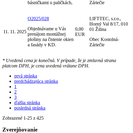
básničkami o paličkách,
Záriečie
O2025/028
LIFTTEC, s.r.o.,
Horný Val 8/17, 010
Objednávame u Vás
0,00
01 Žilina
11. 11. 2025
prenájom montážnej
EUR
plošiny na čistenie okien
Obec Kostolná-
a fasády v KD.
Záriečie
* Uvedená cena je konečná. V prípade, že je zmluvná strana
platcom DPH, je cena uvedená vrátane DPH.
prvá stránka
predchádzajúca stránka
1
2
3
ďalšia stránka
posledná stránka
Zobrazené
1
-
25
z 425
Zverejňovanie