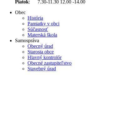
Piatok
: 7.30-11.30 12.00 -14.00
Obec
História
Pamiatky v obci
Súčasnosť
Materská škola
Samospráva
Obecný úrad
Starosta obce
Hlavný kontrolór
Obecné zastupiteľstvo
Stavebný úrad