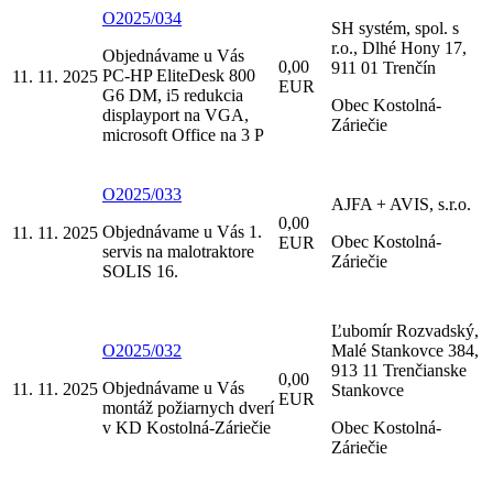
O2025/034
SH systém, spol. s
r.o., Dlhé Hony 17,
Objednávame u Vás
0,00
911 01 Trenčín
PC-HP EliteDesk 800
11. 11. 2025
EUR
G6 DM, i5 redukcia
Obec Kostolná-
displayport na VGA,
Záriečie
microsoft Office na 3 P
O2025/033
AJFA + AVIS, s.r.o.
0,00
Objednávame u Vás 1.
11. 11. 2025
Obec Kostolná-
EUR
servis na malotraktore
Záriečie
SOLIS 16.
Ľubomír Rozvadský,
O2025/032
Malé Stankovce 384,
913 11 Trenčianske
0,00
Objednávame u Vás
11. 11. 2025
Stankovce
EUR
montáž požiarnych dverí
v KD Kostolná-Záriečie
Obec Kostolná-
Záriečie