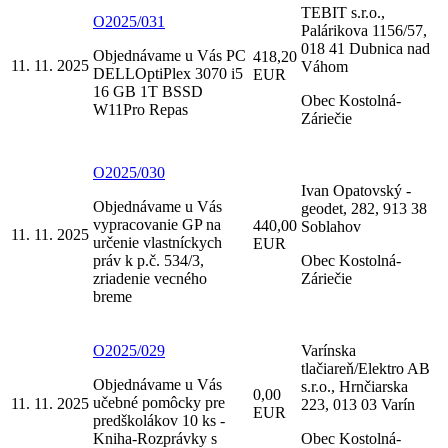
TEBIT s.r.o.,
O2025/031
Palárikova 1156/57,
018 41 Dubnica nad
Objednávame u Vás PC
418,20
11. 11. 2025
Váhom
DELLOptiPlex 3070 i5
EUR
16 GB 1T BSSD
Obec Kostolná-
W11Pro Repas
Záriečie
O2025/030
Ivan Opatovský -
Objednávame u Vás
geodet, 282, 913 38
vypracovanie GP na
440,00
Soblahov
11. 11. 2025
určenie vlastníckych
EUR
práv k p.č. 534/3,
Obec Kostolná-
zriadenie vecného
Záriečie
breme
O2025/029
Varínska
tlačiareň/Elektro AB
Objednávame u Vás
s.r.o., Hrnčiarska
0,00
učebné pomôcky pre
11. 11. 2025
223, 013 03 Varín
EUR
predškolákov 10 ks -
Kniha-Rozprávky s
Obec Kostolná-