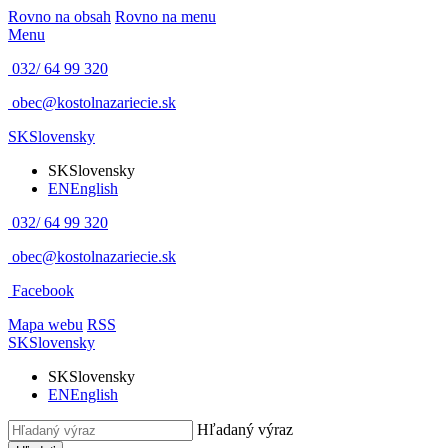
Rovno na obsah
Rovno na menu
Menu
032/ 64 99 320
obec@kostolnazariecie.sk
SK
Slovensky
SK
Slovensky
EN
English
032/ 64 99 320
obec@kostolnazariecie.sk
Facebook
Mapa webu
RSS
SK
Slovensky
SK
Slovensky
EN
English
Hľadaný výraz