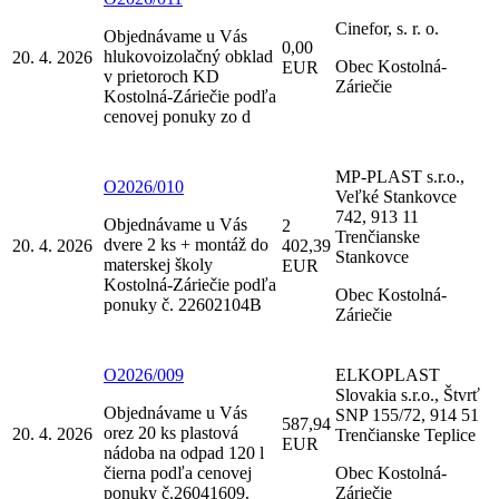
Cinefor, s. r. o.
Objednávame u Vás
0,00
hlukovoizolačný obklad
20. 4. 2026
Obec Kostolná-
EUR
v prietoroch KD
Záriečie
Kostolná-Záriečie podľa
cenovej ponuky zo d
MP-PLAST s.r.o.,
O2026/010
Veľké Stankovce
742, 913 11
Objednávame u Vás
2
Trenčianske
dvere 2 ks + montáž do
20. 4. 2026
402,39
Stankovce
materskej školy
EUR
Kostolná-Záriečie podľa
Obec Kostolná-
ponuky č. 22602104B
Záriečie
O2026/009
ELKOPLAST
Slovakia s.r.o., Štvrť
Objednávame u Vás
SNP 155/72, 914 51
587,94
orez 20 ks plastová
20. 4. 2026
Trenčianske Teplice
EUR
nádoba na odpad 120 l
čierna podľa cenovej
Obec Kostolná-
ponuky č.26041609.
Záriečie