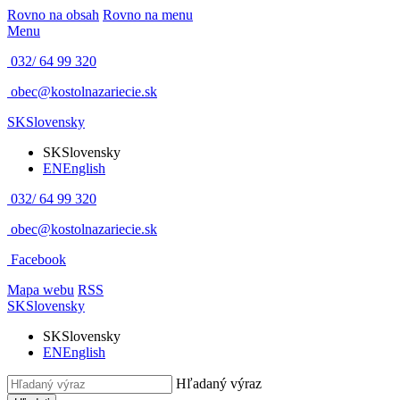
Rovno na obsah
Rovno na menu
Menu
032/ 64 99 320
obec@kostolnazariecie.sk
SK
Slovensky
SK
Slovensky
EN
English
032/ 64 99 320
obec@kostolnazariecie.sk
Facebook
Mapa webu
RSS
SK
Slovensky
SK
Slovensky
EN
English
Hľadaný výraz