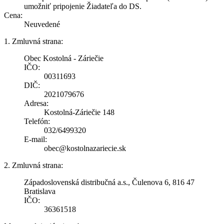
umožniť pripojenie Žiadateľa do DS.
Cena:
Neuvedené
1. Zmluvná strana:
Obec Kostolná - Záriečie
IČO:
00311693
DIČ:
2021079676
Adresa:
Kostolná-Záriečie 148
Telefón:
032/6499320
E-mail:
obec@kostolnazariecie.sk
2. Zmluvná strana:
Západoslovenská distribučná a.s., Čulenova 6, 816 47
Bratislava
IČO:
36361518