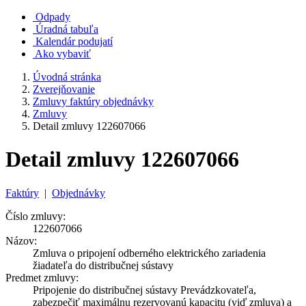
Odpady
Úradná tabuľa
Kalendár podujatí
Ako vybaviť
Úvodná stránka
Zverejňovanie
Zmluvy faktúry objednávky
Zmluvy
Detail zmluvy 122607066
Detail zmluvy 122607066
Faktúry
|
Objednávky
Číslo zmluvy:
122607066
Názov:
Zmluva o pripojení odberného elektrického zariadenia
žiadateľa do distribučnej sústavy
Predmet zmluvy:
Pripojenie do distribučnej sústavy Prevádzkovateľa,
zabezpečiť maximálnu rezervovanú kapacitu (viď zmluva) a