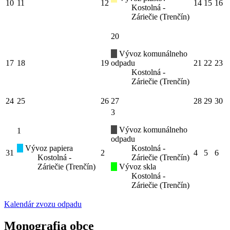
10
11
12
14
15
16
Kostolná -
Záriečie (Trenčín)
20
Vývoz komunálneho
17
18
19
odpadu
21
22
23
Kostolná -
Záriečie (Trenčín)
24
25
26
27
28
29
30
3
Vývoz komunálneho
1
odpadu
Vývoz papiera
Kostolná -
31
2
4
5
6
Kostolná -
Záriečie (Trenčín)
Záriečie (Trenčín)
Vývoz skla
Kostolná -
Záriečie (Trenčín)
Kalendár zvozu odpadu
Monografia obce