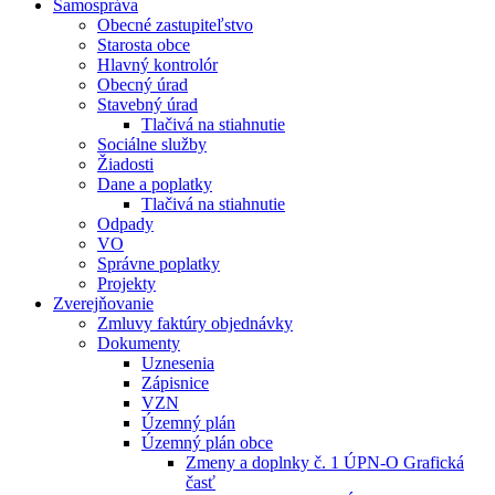
Samospráva
Obecné zastupiteľstvo
Starosta obce
Hlavný kontrolór
Obecný úrad
Stavebný úrad
Tlačivá na stiahnutie
Sociálne služby
Žiadosti
Dane a poplatky
Tlačivá na stiahnutie
Odpady
VO
Správne poplatky
Projekty
Zverejňovanie
Zmluvy faktúry objednávky
Dokumenty
Uznesenia
Zápisnice
VZN
Územný plán
Územný plán obce
Zmeny a doplnky č. 1 ÚPN-O Grafická
časť