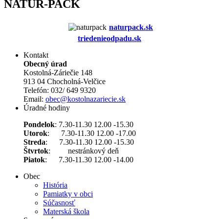
NATUR-PACK
naturpack.s
k
triedenieodpadu.sk
Kontakt
Obecný úrad
Kostolná-Záriečie 148
913 04 Chocholná-Velčice
Telefón: 032/ 649 9320
Email:
obec@kostolnazariecie.sk
Úradné hodiny
Pondelok
: 7.30-11.30 12.00 -15.30
Utorok
: 7.30-11.30 12.00 -17.00
Streda
: 7.30-11.30 12.00 -15.30
Štvrtok
: nestránkový deň
Piatok
: 7.30-11.30 12.00 -14.00
Obec
História
Pamiatky v obci
Súčasnosť
Materská škola