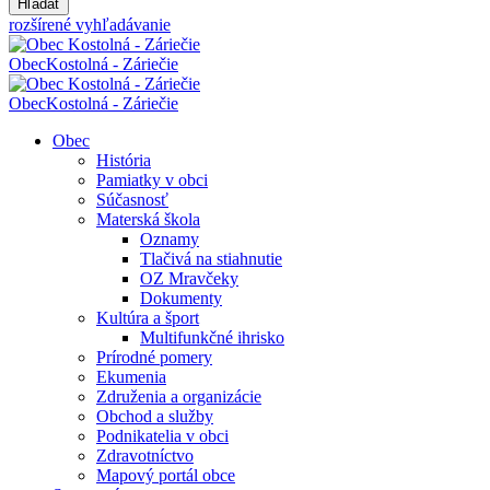
Hľadať
rozšírené vyhľadávanie
Obec
Kostolná - Záriečie
Obec
Kostolná - Záriečie
Obec
História
Pamiatky v obci
Súčasnosť
Materská škola
Oznamy
Tlačivá na stiahnutie
OZ Mravčeky
Dokumenty
Kultúra a šport
Multifunkčné ihrisko
Prírodné pomery
Ekumenia
Združenia a organizácie
Obchod a služby
Podnikatelia v obci
Zdravotníctvo
Mapový portál obce