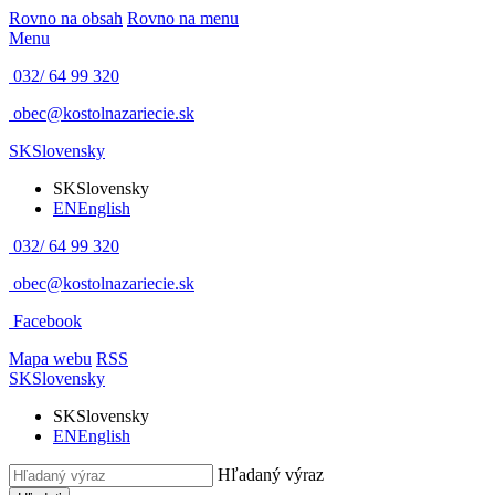
Rovno na obsah
Rovno na menu
Menu
032/ 64 99 320
obec@kostolnazariecie.sk
SK
Slovensky
SK
Slovensky
EN
English
032/ 64 99 320
obec@kostolnazariecie.sk
Facebook
Mapa webu
RSS
SK
Slovensky
SK
Slovensky
EN
English
Hľadaný výraz