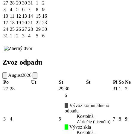
27
28
29
30
31
1
2
3
4
5
6
7
8
9
10
11
12
13
14
15
16
17
18
19
20
21
22
23
24
25
26
27
28
29
30
31
1
2
3
4
5
6
Zvoz odpadu
August
2026
Po
Ut
St
Št
Pi
So
Ne
27
28
29
30
31
1
2
6
Vývoz komunálneho
odpadu
Kostolná -
3
4
5
7
8
9
Záriečie (Trenčín)
Vývoz skla
Kostolná -