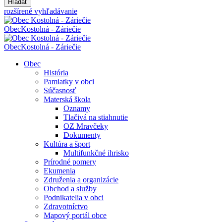
Hľadať
rozšírené vyhľadávanie
Obec
Kostolná - Záriečie
Obec
Kostolná - Záriečie
Obec
História
Pamiatky v obci
Súčasnosť
Materská škola
Oznamy
Tlačivá na stiahnutie
OZ Mravčeky
Dokumenty
Kultúra a šport
Multifunkčné ihrisko
Prírodné pomery
Ekumenia
Združenia a organizácie
Obchod a služby
Podnikatelia v obci
Zdravotníctvo
Mapový portál obce