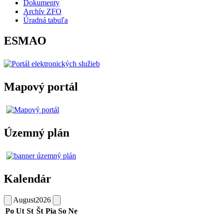
Dokumenty
Archív ZFO
Úradná tabuľa
ESMAO
Mapový portál
Územný plán
Kalendár
August
2026
Po
Ut
St
Št
Pia
So
Ne