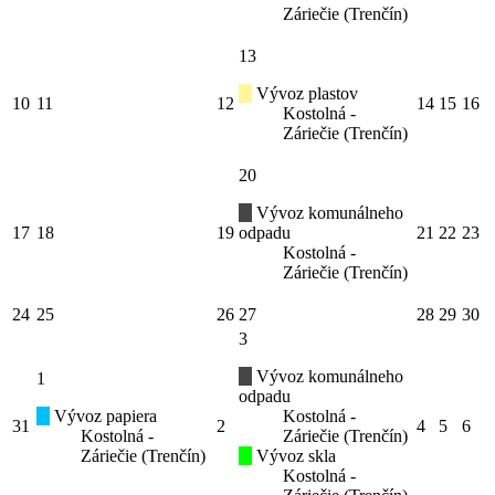
Záriečie (Trenčín)
13
Vývoz plastov
10
11
12
14
15
16
Kostolná -
Záriečie (Trenčín)
20
Vývoz komunálneho
17
18
19
odpadu
21
22
23
Kostolná -
Záriečie (Trenčín)
24
25
26
27
28
29
30
3
Vývoz komunálneho
1
odpadu
Vývoz papiera
Kostolná -
31
2
4
5
6
Kostolná -
Záriečie (Trenčín)
Záriečie (Trenčín)
Vývoz skla
Kostolná -