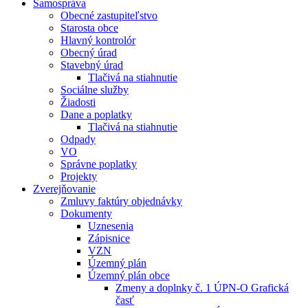
Samospráva
Obecné zastupiteľstvo
Starosta obce
Hlavný kontrolór
Obecný úrad
Stavebný úrad
Tlačivá na stiahnutie
Sociálne služby
Žiadosti
Dane a poplatky
Tlačivá na stiahnutie
Odpady
VO
Správne poplatky
Projekty
Zverejňovanie
Zmluvy faktúry objednávky
Dokumenty
Uznesenia
Zápisnice
VZN
Územný plán
Územný plán obce
Zmeny a doplnky č. 1 ÚPN-O Grafická
časť