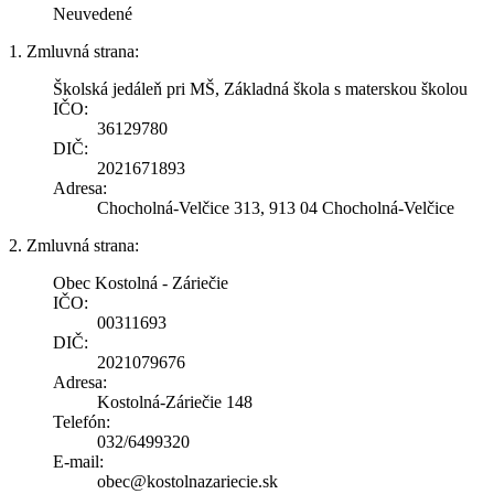
Neuvedené
1. Zmluvná strana:
Školská jedáleň pri MŠ, Základná škola s materskou školou
IČO:
36129780
DIČ:
2021671893
Adresa:
Chocholná-Velčice 313, 913 04 Chocholná-Velčice
2. Zmluvná strana:
Obec Kostolná - Záriečie
IČO:
00311693
DIČ:
2021079676
Adresa:
Kostolná-Záriečie 148
Telefón:
032/6499320
E-mail:
obec@kostolnazariecie.sk