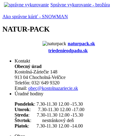
Správne vykurovanie - brožúra
Ako správne kúriť - SNOWMAN
NATUR-PACK
naturpack.s
k
triedenieodpadu.sk
Kontakt
Obecný úrad
Kostolná-Záriečie 148
913 04 Chocholná-Velčice
Telefón: 032/ 649 9320
Email:
obec@kostolnazariecie.sk
Úradné hodiny
Pondelok
: 7.30-11.30 12.00 -15.30
Utorok
: 7.30-11.30 12.00 -17.00
Streda
: 7.30-11.30 12.00 -15.30
Štvrtok
: nestránkový deň
Piatok
: 7.30-11.30 12.00 -14.00