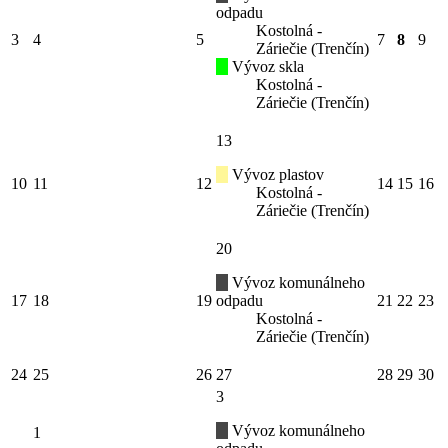
odpadu
Kostolná -
3
4
5
7
8
9
Záriečie (Trenčín)
Vývoz skla
Kostolná -
Záriečie (Trenčín)
13
Vývoz plastov
10
11
12
14
15
16
Kostolná -
Záriečie (Trenčín)
20
Vývoz komunálneho
17
18
19
odpadu
21
22
23
Kostolná -
Záriečie (Trenčín)
24
25
26
27
28
29
30
3
Vývoz komunálneho
1