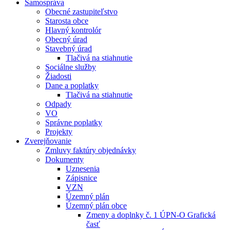
Samospráva
Obecné zastupiteľstvo
Starosta obce
Hlavný kontrolór
Obecný úrad
Stavebný úrad
Tlačivá na stiahnutie
Sociálne služby
Žiadosti
Dane a poplatky
Tlačivá na stiahnutie
Odpady
VO
Správne poplatky
Projekty
Zverejňovanie
Zmluvy faktúry objednávky
Dokumenty
Uznesenia
Zápisnice
VZN
Územný plán
Územný plán obce
Zmeny a doplnky č. 1 ÚPN-O Grafická
časť