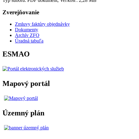
Typ súboru: PDF dokument, Veľkosť: 2,28 MB
Zverejňovanie
Zmluvy faktúry objednávky
Dokumenty
Archív ZFO
Úradná tabuľa
ESMAO
Mapový portál
Územný plán