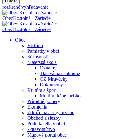
Hľadať
rozšírené vyhľadávanie
Obec
Kostolná - Záriečie
Obec
Kostolná - Záriečie
Obec
História
Pamiatky v obci
Súčasnosť
Materská škola
Oznamy
Tlačivá na stiahnutie
OZ Mravčeky
Dokumenty
Kultúra a šport
Multifunkčné ihrisko
Prírodné pomery
Ekumenia
Združenia a organizácie
Obchod a služby
Podnikatelia v obci
Zdravotníctvo
Mapový portál obce