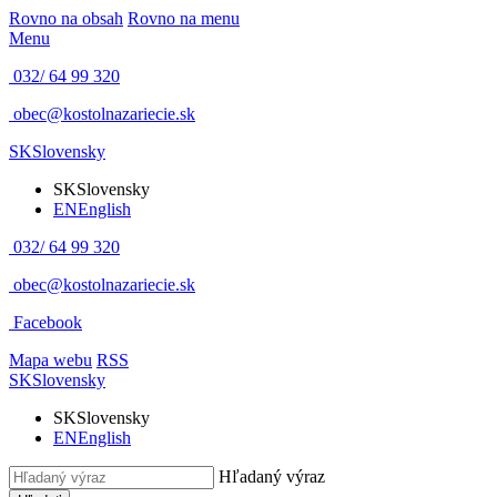
Rovno na obsah
Rovno na menu
Menu
032/ 64 99 320
obec@kostolnazariecie.sk
SK
Slovensky
SK
Slovensky
EN
English
032/ 64 99 320
obec@kostolnazariecie.sk
Facebook
Mapa webu
RSS
SK
Slovensky
SK
Slovensky
EN
English
Hľadaný výraz