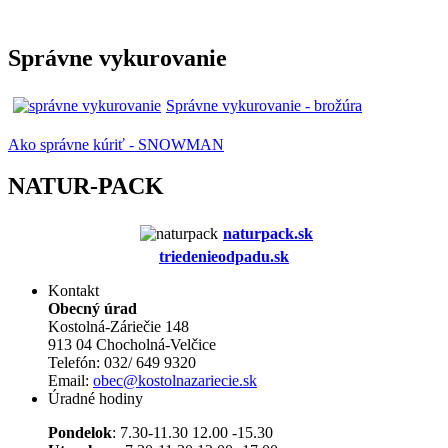
Správne vykurovanie
Správne vykurovanie - brožúra
Ako správne kúriť - SNOWMAN
NATUR-PACK
naturpack.s
k
triedenieodpadu.sk
Kontakt
Obecný úrad
Kostolná-Záriečie 148
913 04 Chocholná-Velčice
Telefón: 032/ 649 9320
Email:
obec@kostolnazariecie.sk
Úradné hodiny
Pondelok
: 7.30-11.30 12.00 -15.30