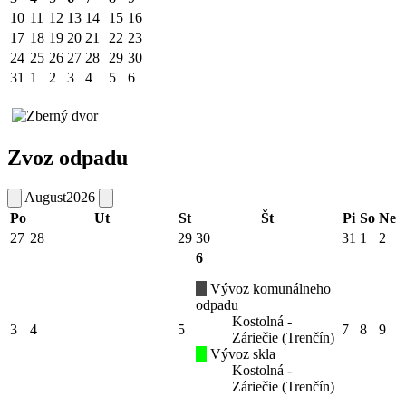
10
11
12
13
14
15
16
17
18
19
20
21
22
23
24
25
26
27
28
29
30
31
1
2
3
4
5
6
Zvoz odpadu
August
2026
Po
Ut
St
Št
Pi
So
Ne
27
28
29
30
31
1
2
6
Vývoz komunálneho
odpadu
Kostolná -
3
4
5
7
8
9
Záriečie (Trenčín)
Vývoz skla
Kostolná -
Záriečie (Trenčín)