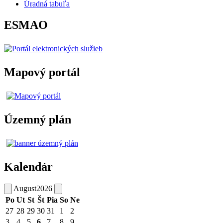
Úradná tabuľa
ESMAO
Mapový portál
Územný plán
Kalendár
August
2026
Po
Ut
St
Št
Pia
So
Ne
27
28
29
30
31
1
2
3
4
5
6
7
8
9