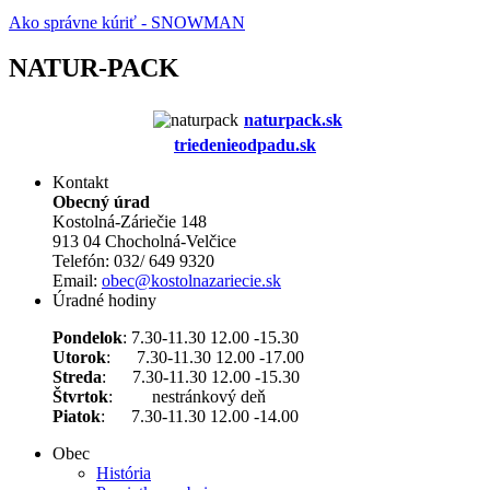
Ako správne kúriť - SNOWMAN
NATUR-PACK
naturpack.s
k
triedenieodpadu.sk
Kontakt
Obecný úrad
Kostolná-Záriečie 148
913 04 Chocholná-Velčice
Telefón: 032/ 649 9320
Email:
obec@kostolnazariecie.sk
Úradné hodiny
Pondelok
: 7.30-11.30 12.00 -15.30
Utorok
: 7.30-11.30 12.00 -17.00
Streda
: 7.30-11.30 12.00 -15.30
Štvrtok
: nestránkový deň
Piatok
: 7.30-11.30 12.00 -14.00
Obec
História