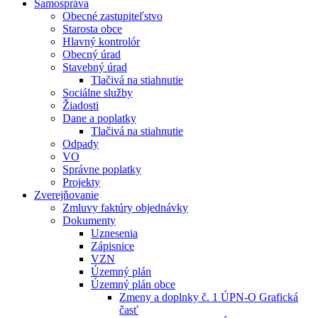
Samospráva
Obecné zastupiteľstvo
Starosta obce
Hlavný kontrolór
Obecný úrad
Stavebný úrad
Tlačivá na stiahnutie
Sociálne služby
Žiadosti
Dane a poplatky
Tlačivá na stiahnutie
Odpady
VO
Správne poplatky
Projekty
Zverejňovanie
Zmluvy faktúry objednávky
Dokumenty
Uznesenia
Zápisnice
VZN
Územný plán
Územný plán obce
Zmeny a doplnky č. 1 ÚPN-O Grafická
časť