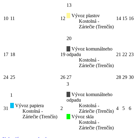
13
Vývoz plastov
10
11
12
14
15
16
Kostolná -
Záriečie (Trenčín)
20
Vývoz komunálneho
17
18
19
odpadu
21
22
23
Kostolná -
Záriečie (Trenčín)
24
25
26
27
28
29
30
3
Vývoz komunálneho
1
odpadu
Vývoz papiera
Kostolná -
31
2
4
5
6
Kostolná -
Záriečie (Trenčín)
Záriečie (Trenčín)
Vývoz skla
Kostolná -
Záriečie (Trenčín)