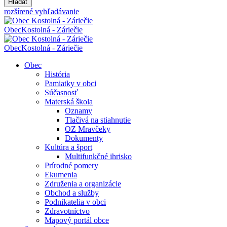
Hľadať
rozšírené vyhľadávanie
Obec
Kostolná - Záriečie
Obec
Kostolná - Záriečie
Obec
História
Pamiatky v obci
Súčasnosť
Materská škola
Oznamy
Tlačivá na stiahnutie
OZ Mravčeky
Dokumenty
Kultúra a šport
Multifunkčné ihrisko
Prírodné pomery
Ekumenia
Združenia a organizácie
Obchod a služby
Podnikatelia v obci
Zdravotníctvo
Mapový portál obce