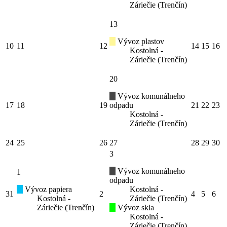
Záriečie (Trenčín)
13
Vývoz plastov
10
11
12
14
15
16
Kostolná -
Záriečie (Trenčín)
20
Vývoz komunálneho
17
18
19
odpadu
21
22
23
Kostolná -
Záriečie (Trenčín)
24
25
26
27
28
29
30
3
Vývoz komunálneho
1
odpadu
Vývoz papiera
Kostolná -
31
2
4
5
6
Kostolná -
Záriečie (Trenčín)
Záriečie (Trenčín)
Vývoz skla
Kostolná -
Záriečie (Trenčín)