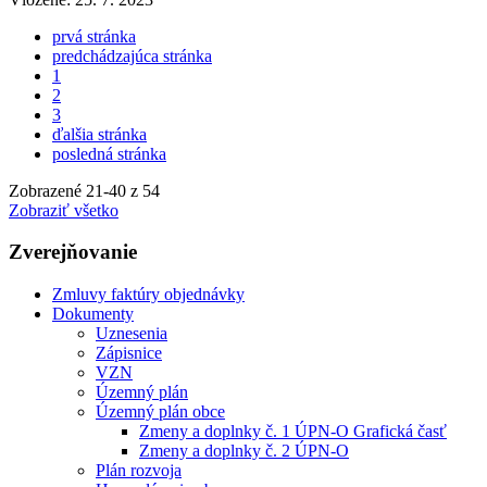
prvá stránka
predchádzajúca stránka
1
2
3
ďalšia stránka
posledná stránka
Zobrazené
21
-
40
z 54
Zobraziť všetko
Zverejňovanie
Zmluvy faktúry objednávky
Dokumenty
Uznesenia
Zápisnice
VZN
Územný plán
Územný plán obce
Zmeny a doplnky č. 1 ÚPN-O Grafická časť
Zmeny a doplnky č. 2 ÚPN-O
Plán rozvoja