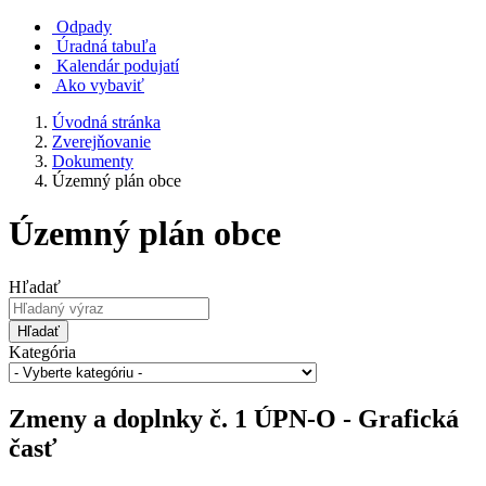
Odpady
Úradná tabuľa
Kalendár podujatí
Ako vybaviť
Úvodná stránka
Zverejňovanie
Dokumenty
Územný plán obce
Územný plán obce
Hľadať
Hľadať
Kategória
Zmeny a doplnky č. 1 ÚPN-O - Grafická
časť