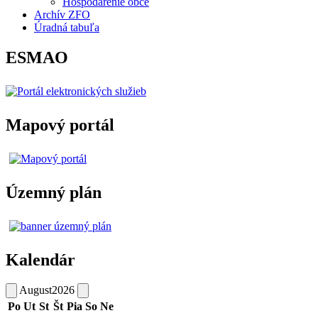
Hospodárenie obce
Archív ZFO
Úradná tabuľa
ESMAO
Mapový portál
Územný plán
Kalendár
August
2026
Po
Ut
St
Št
Pia
So
Ne