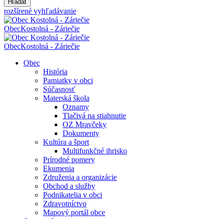
Hľadať
rozšírené vyhľadávanie
Obec
Kostolná - Záriečie
Obec
Kostolná - Záriečie
Obec
História
Pamiatky v obci
Súčasnosť
Materská škola
Oznamy
Tlačivá na stiahnutie
OZ Mravčeky
Dokumenty
Kultúra a šport
Multifunkčné ihrisko
Prírodné pomery
Ekumenia
Združenia a organizácie
Obchod a služby
Podnikatelia v obci
Zdravotníctvo
Mapový portál obce