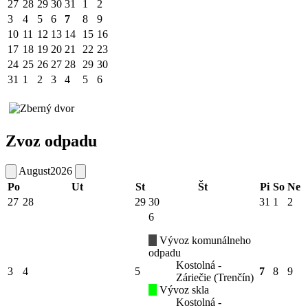
27
28
29
30
31
1
2
3
4
5
6
7
8
9
10
11
12
13
14
15
16
17
18
19
20
21
22
23
24
25
26
27
28
29
30
31
1
2
3
4
5
6
Zvoz odpadu
August
2026
Po
Ut
St
Št
Pi
So
Ne
27
28
29
30
31
1
2
6
Vývoz komunálneho
odpadu
Kostolná -
3
4
5
7
8
9
Záriečie (Trenčín)
Vývoz skla
Kostolná -