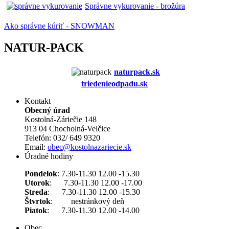
Správne vykurovanie - brožúra
Ako správne kúriť - SNOWMAN
NATUR-PACK
naturpack.s
k
triedenieodpadu.sk
Kontakt
Obecný úrad
Kostolná-Záriečie 148
913 04 Chocholná-Velčice
Telefón: 032/ 649 9320
Email:
obec@kostolnazariecie.sk
Úradné hodiny
Pondelok
: 7.30-11.30 12.00 -15.30
Utorok
: 7.30-11.30 12.00 -17.00
Streda
: 7.30-11.30 12.00 -15.30
Štvrtok
: nestránkový deň
Piatok
: 7.30-11.30 12.00 -14.00
Obec