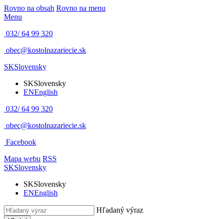
Rovno na obsah
Rovno na menu
Menu
032/ 64 99 320
obec@kostolnazariecie.sk
SK
Slovensky
SK
Slovensky
EN
English
032/ 64 99 320
obec@kostolnazariecie.sk
Facebook
Mapa webu
RSS
SK
Slovensky
SK
Slovensky
EN
English
Hľadaný výraz