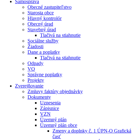
Samospráva
Obecné zastupiteľstvo
Starosta obce
Hlavný kontrolór
Obecný úrad
Stavebný úrad
Tlačivá na stiahnutie
Sociálne služby
Žiadosti
Dane a poplatky
Tlačivá na stiahnutie
Odpady
VO
Správne poplatky
Projekty
Zverejňovanie
Zmluvy faktúry objednávky
Dokumenty
Uznesenia
Zápisnice
VZN
Územný plán
Územný plán obce
Zmeny a doplnky č. 1 ÚPN-O Grafická
časť