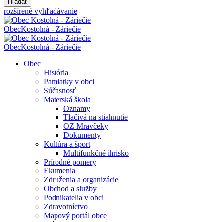
Hľadať
rozšírené vyhľadávanie
Obec
Kostolná - Záriečie
Obec
Kostolná - Záriečie
Obec
História
Pamiatky v obci
Súčasnosť
Materská škola
Oznamy
Tlačivá na stiahnutie
OZ Mravčeky
Dokumenty
Kultúra a šport
Multifunkčné ihrisko
Prírodné pomery
Ekumenia
Združenia a organizácie
Obchod a služby
Podnikatelia v obci
Zdravotníctvo
Mapový portál obce