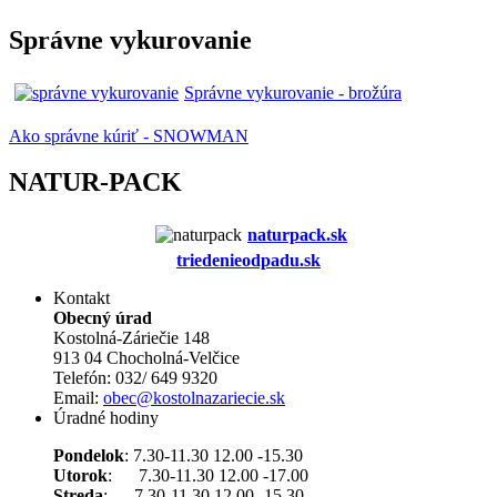
Správne vykurovanie
Správne vykurovanie - brožúra
Ako správne kúriť - SNOWMAN
NATUR-PACK
naturpack.s
k
triedenieodpadu.sk
Kontakt
Obecný úrad
Kostolná-Záriečie 148
913 04 Chocholná-Velčice
Telefón: 032/ 649 9320
Email:
obec@kostolnazariecie.sk
Úradné hodiny
Pondelok
: 7.30-11.30 12.00 -15.30
Utorok
: 7.30-11.30 12.00 -17.00
Streda
: 7.30-11.30 12.00 -15.30