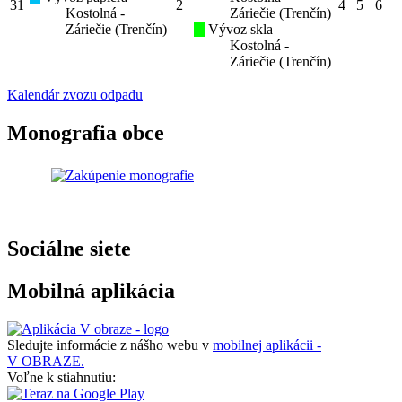
31
2
4
5
6
Kostolná -
Záriečie (Trenčín)
Záriečie (Trenčín)
Vývoz skla
Kostolná -
Záriečie (Trenčín)
Kalendár zvozu odpadu
Monografia obce
Sociálne siete
Mobilná aplikácia
Sledujte informácie z nášho webu v
mobilnej aplikácii -
V OBRAZE.
Voľne k stiahnutiu: