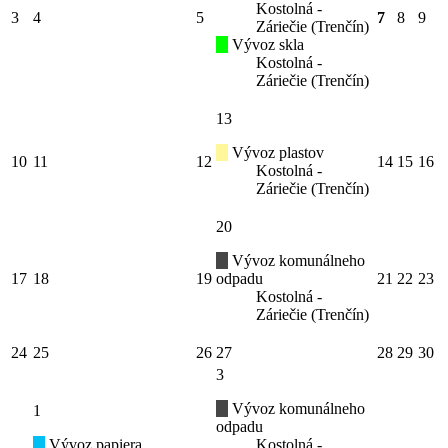
Kostolná -
3
4
5
7
8
9
Záriečie (Trenčín)
Vývoz skla
Kostolná -
Záriečie (Trenčín)
13
Vývoz plastov
10
11
12
14
15
16
Kostolná -
Záriečie (Trenčín)
20
Vývoz komunálneho
17
18
19
odpadu
21
22
23
Kostolná -
Záriečie (Trenčín)
24
25
26
27
28
29
30
3
Vývoz komunálneho
1
odpadu
Vývoz papiera
Kostolná -