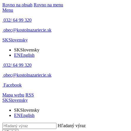
Rovno na obsah
Rovno na menu
Menu
032/ 64 99 320
obec@kostolnazariecie.sk
SK
Slovensky
SK
Slovensky
EN
English
032/ 64 99 320
obec@kostolnazariecie.sk
Facebook
Mapa webu
RSS
SK
Slovensky
SK
Slovensky
EN
English
Hľadaný výraz