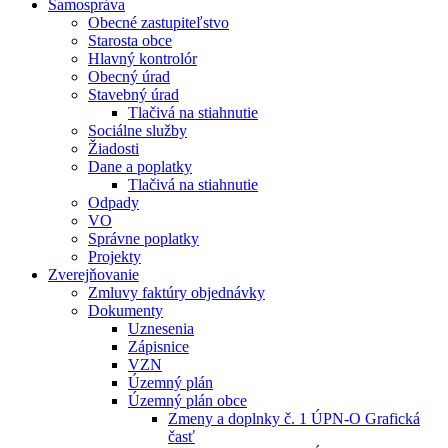
Samospráva
Obecné zastupiteľstvo
Starosta obce
Hlavný kontrolór
Obecný úrad
Stavebný úrad
Tlačivá na stiahnutie
Sociálne služby
Žiadosti
Dane a poplatky
Tlačivá na stiahnutie
Odpady
VO
Správne poplatky
Projekty
Zverejňovanie
Zmluvy faktúry objednávky
Dokumenty
Uznesenia
Zápisnice
VZN
Územný plán
Územný plán obce
Zmeny a doplnky č. 1 ÚPN-O Grafická
časť