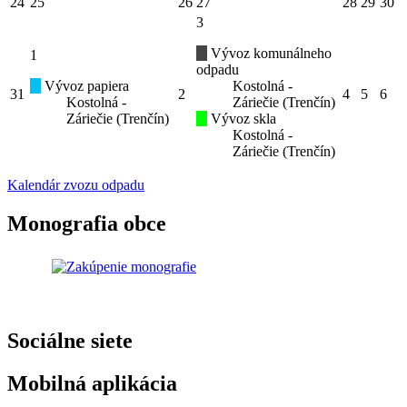
24
25
26
27
28
29
30
3
Vývoz komunálneho
1
odpadu
Vývoz papiera
Kostolná -
31
2
4
5
6
Kostolná -
Záriečie (Trenčín)
Záriečie (Trenčín)
Vývoz skla
Kostolná -
Záriečie (Trenčín)
Kalendár zvozu odpadu
Monografia obce
Sociálne siete
Mobilná aplikácia