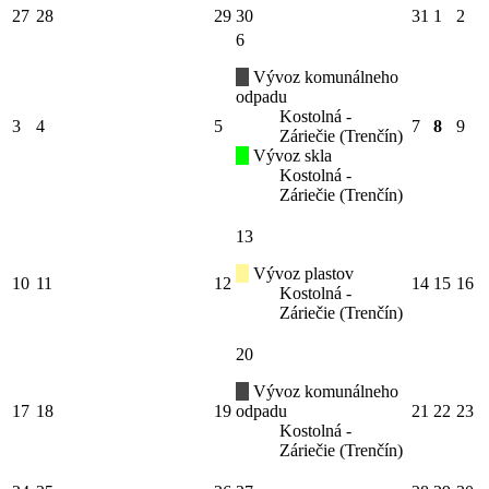
27
28
29
30
31
1
2
6
Vývoz komunálneho
odpadu
Kostolná -
3
4
5
7
8
9
Záriečie (Trenčín)
Vývoz skla
Kostolná -
Záriečie (Trenčín)
13
Vývoz plastov
10
11
12
14
15
16
Kostolná -
Záriečie (Trenčín)
20
Vývoz komunálneho
17
18
19
odpadu
21
22
23
Kostolná -
Záriečie (Trenčín)