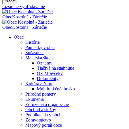
Hľadať
rozšírené vyhľadávanie
Obec
Kostolná - Záriečie
Obec
Kostolná - Záriečie
Obec
História
Pamiatky v obci
Súčasnosť
Materská škola
Oznamy
Tlačivá na stiahnutie
OZ Mravčeky
Dokumenty
Kultúra a šport
Multifunkčné ihrisko
Prírodné pomery
Ekumenia
Združenia a organizácie
Obchod a služby
Podnikatelia v obci
Zdravotníctvo
Mapový portál obce