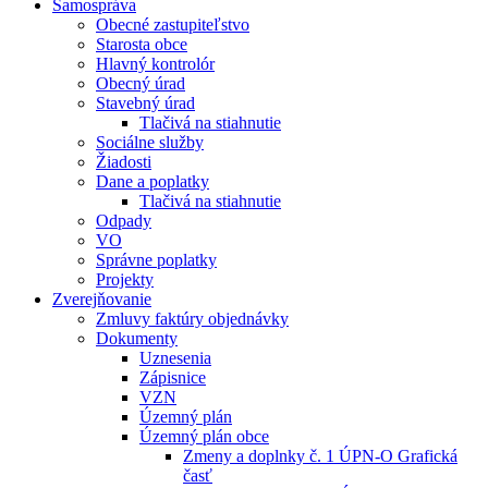
Samospráva
Obecné zastupiteľstvo
Starosta obce
Hlavný kontrolór
Obecný úrad
Stavebný úrad
Tlačivá na stiahnutie
Sociálne služby
Žiadosti
Dane a poplatky
Tlačivá na stiahnutie
Odpady
VO
Správne poplatky
Projekty
Zverejňovanie
Zmluvy faktúry objednávky
Dokumenty
Uznesenia
Zápisnice
VZN
Územný plán
Územný plán obce
Zmeny a doplnky č. 1 ÚPN-O Grafická
časť