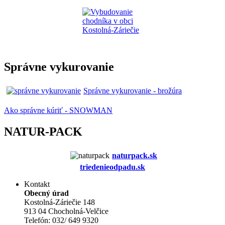
Správne vykurovanie
Správne vykurovanie - brožúra
Ako správne kúriť - SNOWMAN
NATUR-PACK
naturpack.s
k
triedenieodpadu.sk
Kontakt
Obecný úrad
Kostolná-Záriečie 148
913 04 Chocholná-Velčice
Telefón: 032/ 649 9320