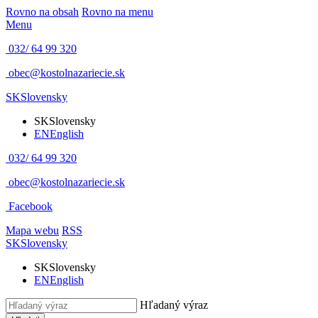
Rovno na obsah
Rovno na menu
Menu
032/ 64 99 320
obec@kostolnazariecie.sk
SK
Slovensky
SK
Slovensky
EN
English
032/ 64 99 320
obec@kostolnazariecie.sk
Facebook
Mapa webu
RSS
SK
Slovensky
SK
Slovensky
EN
English
Hľadaný výraz