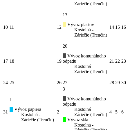
Záriečie (Trenčín)
13
Vývoz plastov
10
11
12
14
15
16
Kostolná -
Záriečie (Trenčín)
20
Vývoz komunálneho
17
18
19
odpadu
21
22
23
Kostolná -
Záriečie (Trenčín)
24
25
26
27
28
29
30
3
Vývoz komunálneho
1
odpadu
Vývoz papiera
Kostolná -
31
2
4
5
6
Kostolná -
Záriečie (Trenčín)
Záriečie (Trenčín)
Vývoz skla
Kostolná -