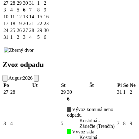
27
28
29
30
31
1
2
3
4
5
6
7
8
9
10
11
12
13
14
15
16
17
18
19
20
21
22
23
24
25
26
27
28
29
30
31
1
2
3
4
5
6
Zvoz odpadu
August
2026
Po
Ut
St
Št
Pi
So
Ne
27
28
29
30
31
1
2
6
Vývoz komunálneho
odpadu
Kostolná -
3
4
5
7
8
9
Záriečie (Trenčín)
Vývoz skla
Kostolná -