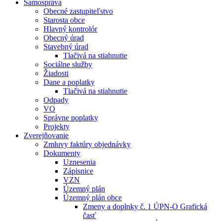
Samospráva
Obecné zastupiteľstvo
Starosta obce
Hlavný kontrolór
Obecný úrad
Stavebný úrad
Tlačivá na stiahnutie
Sociálne služby
Žiadosti
Dane a poplatky
Tlačivá na stiahnutie
Odpady
VO
Správne poplatky
Projekty
Zverejňovanie
Zmluvy faktúry objednávky
Dokumenty
Uznesenia
Zápisnice
VZN
Územný plán
Územný plán obce
Zmeny a doplnky č. 1 ÚPN-O Grafická
časť