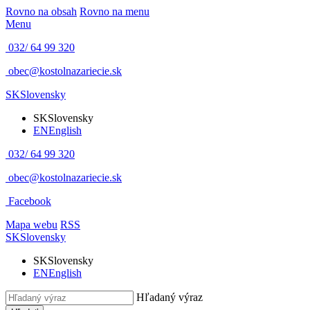
Rovno na obsah
Rovno na menu
Menu
032/ 64 99 320
obec@kostolnazariecie.sk
SK
Slovensky
SK
Slovensky
EN
English
032/ 64 99 320
obec@kostolnazariecie.sk
Facebook
Mapa webu
RSS
SK
Slovensky
SK
Slovensky
EN
English
Hľadaný výraz