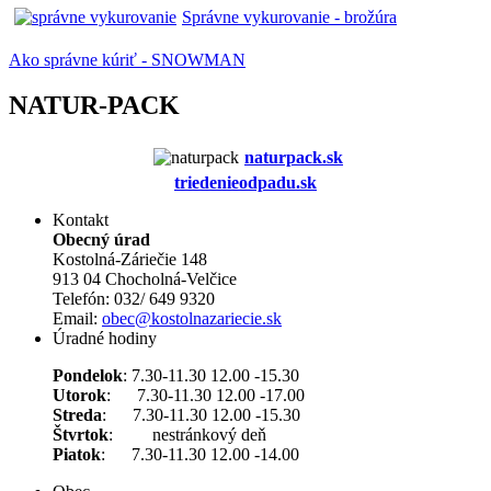
Správne vykurovanie - brožúra
Ako správne kúriť - SNOWMAN
NATUR-PACK
naturpack.s
k
triedenieodpadu.sk
Kontakt
Obecný úrad
Kostolná-Záriečie 148
913 04 Chocholná-Velčice
Telefón: 032/ 649 9320
Email:
obec@kostolnazariecie.sk
Úradné hodiny
Pondelok
: 7.30-11.30 12.00 -15.30
Utorok
: 7.30-11.30 12.00 -17.00
Streda
: 7.30-11.30 12.00 -15.30
Štvrtok
: nestránkový deň
Piatok
: 7.30-11.30 12.00 -14.00