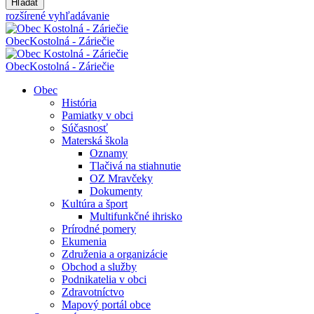
Hľadať
rozšírené vyhľadávanie
Obec
Kostolná - Záriečie
Obec
Kostolná - Záriečie
Obec
História
Pamiatky v obci
Súčasnosť
Materská škola
Oznamy
Tlačivá na stiahnutie
OZ Mravčeky
Dokumenty
Kultúra a šport
Multifunkčné ihrisko
Prírodné pomery
Ekumenia
Združenia a organizácie
Obchod a služby
Podnikatelia v obci
Zdravotníctvo
Mapový portál obce