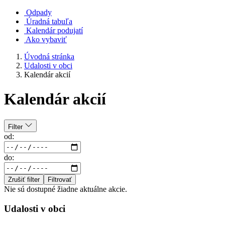
Odpady
Úradná tabuľa
Kalendár podujatí
Ako vybaviť
Úvodná stránka
Udalosti v obci
Kalendár akcií
Kalendár akcií
Filter
od:
do:
Zrušiť filter
Filtrovať
Nie sú dostupné žiadne aktuálne akcie.
Udalosti v obci