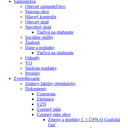
Samospráva
Obecné zastupiteľstvo
Starosta obce
Hlavný kontrolór
Obecný úrad
Stavebný úrad
Tlačivá na stiahnutie
Sociálne služby
Žiadosti
Dane a poplatky
Tlačivá na stiahnutie
Odpady
VO
Správne poplatky
Projekty
Zverejňovanie
Zmluvy faktúry objednávky
Dokumenty
Uznesenia
Zápisnice
VZN
Územný plán
Územný plán obce
Zmeny a doplnky č. 1 ÚPN-O Grafická
časť