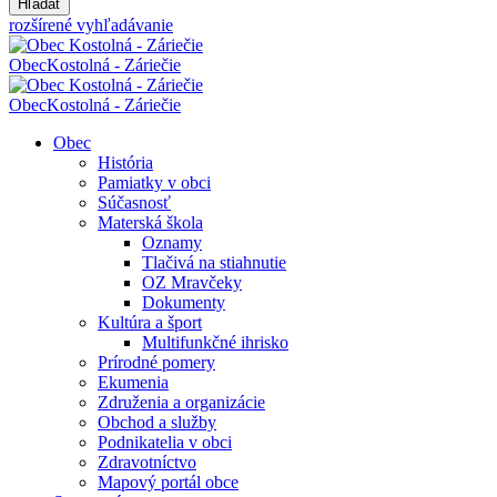
Hľadať
rozšírené vyhľadávanie
Obec
Kostolná - Záriečie
Obec
Kostolná - Záriečie
Obec
História
Pamiatky v obci
Súčasnosť
Materská škola
Oznamy
Tlačivá na stiahnutie
OZ Mravčeky
Dokumenty
Kultúra a šport
Multifunkčné ihrisko
Prírodné pomery
Ekumenia
Združenia a organizácie
Obchod a služby
Podnikatelia v obci
Zdravotníctvo
Mapový portál obce