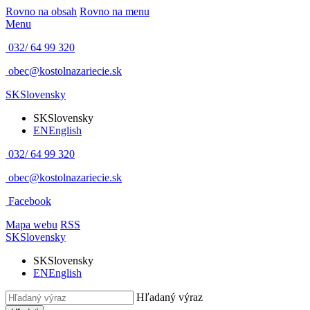
Rovno na obsah
Rovno na menu
Menu
032/ 64 99 320
obec@kostolnazariecie.sk
SK
Slovensky
SK
Slovensky
EN
English
032/ 64 99 320
obec@kostolnazariecie.sk
Facebook
Mapa webu
RSS
SK
Slovensky
SK
Slovensky
EN
English
Hľadaný výraz