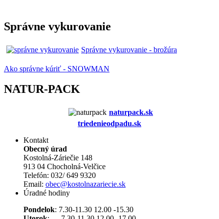
Správne vykurovanie
Správne vykurovanie - brožúra
Ako správne kúriť - SNOWMAN
NATUR-PACK
naturpack.s
k
triedenieodpadu.sk
Kontakt
Obecný úrad
Kostolná-Záriečie 148
913 04 Chocholná-Velčice
Telefón: 032/ 649 9320
Email:
obec@kostolnazariecie.sk
Úradné hodiny
Pondelok
: 7.30-11.30 12.00 -15.30
Utorok
: 7.30-11.30 12.00 -17.00