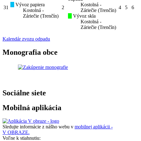
Vývoz papiera
Kostolná -
31
2
4
5
6
Kostolná -
Záriečie (Trenčín)
Záriečie (Trenčín)
Vývoz skla
Kostolná -
Záriečie (Trenčín)
Kalendár zvozu odpadu
Monografia obce
Sociálne siete
Mobilná aplikácia
Sledujte informácie z nášho webu v
mobilnej aplikácii -
V OBRAZE.
Voľne k stiahnutiu: