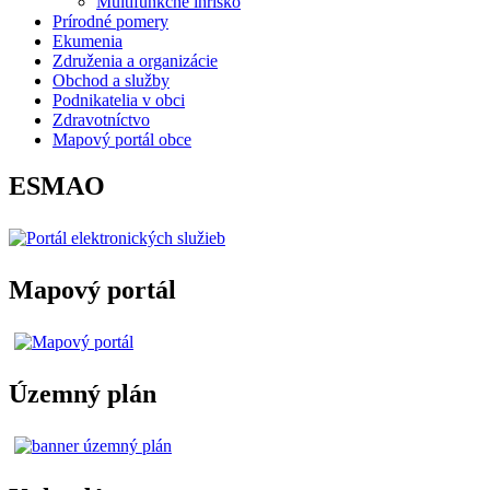
Multifunkčné ihrisko
Prírodné pomery
Ekumenia
Združenia a organizácie
Obchod a služby
Podnikatelia v obci
Zdravotníctvo
Mapový portál obce
ESMAO
Mapový portál
Územný plán