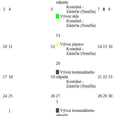
odpadu
Kostolná -
3
4
5
7
8
9
Záriečie (Trenčín)
Vývoz skla
Kostolná -
Záriečie (Trenčín)
13
Vývoz plastov
10
11
12
14
15
16
Kostolná -
Záriečie (Trenčín)
20
Vývoz komunálneho
17
18
19
odpadu
21
22
23
Kostolná -
Záriečie (Trenčín)
24
25
26
27
28
29
30
3
Vývoz komunálneho
1
odpadu