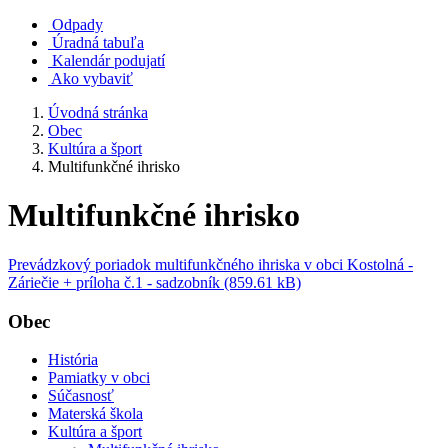
Odpady
Úradná tabuľa
Kalendár podujatí
Ako vybaviť
Úvodná stránka
Obec
Kultúra a šport
Multifunkčné ihrisko
Multifunkčné ihrisko
Prevádzkový poriadok multifunkčného ihriska v obci Kostolná -
Záriečie + príloha č.1 - sadzobník (859.61 kB)
Obec
História
Pamiatky v obci
Súčasnosť
Materská škola
Kultúra a šport