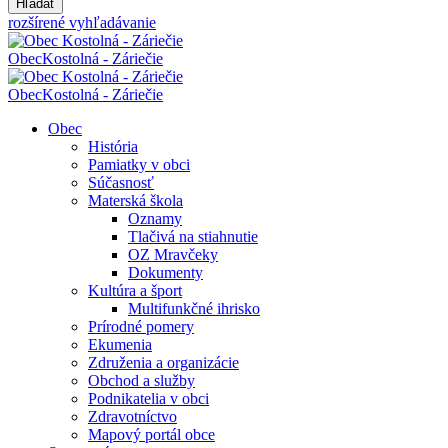
Hľadať
rozšírené vyhľadávanie
Obec
Kostolná - Záriečie
Obec
Kostolná - Záriečie
Obec
História
Pamiatky v obci
Súčasnosť
Materská škola
Oznamy
Tlačivá na stiahnutie
OZ Mravčeky
Dokumenty
Kultúra a šport
Multifunkčné ihrisko
Prírodné pomery
Ekumenia
Združenia a organizácie
Obchod a služby
Podnikatelia v obci
Zdravotníctvo
Mapový portál obce