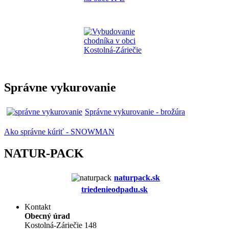
Správne vykurovanie
Správne vykurovanie - brožúra
Ako správne kúriť - SNOWMAN
NATUR-PACK
naturpack.s
k
triedenieodpadu.sk
Kontakt
Obecný úrad
Kostolná-Záriečie 148