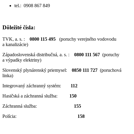
tel.: 0908 867 849
Dôležité čísla:
TVK, a. s. :
0800 115 495
(poruchy verejného vodovodu
a kanalizácie)
Západoslovenská distribučná, a. s. :
0800 111 567
(poruchy
a výpadky elektriny)
Slovenský plynárenský priemysel:
0850 111 727
(poruchová
linka)
Integrovaný záchranný systém:
112
Hasičská a záchranná služba:
150
Záchranná služba:
155
Polícia:
158