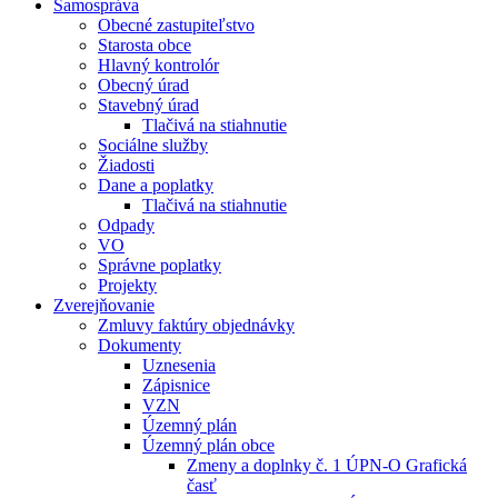
Samospráva
Obecné zastupiteľstvo
Starosta obce
Hlavný kontrolór
Obecný úrad
Stavebný úrad
Tlačivá na stiahnutie
Sociálne služby
Žiadosti
Dane a poplatky
Tlačivá na stiahnutie
Odpady
VO
Správne poplatky
Projekty
Zverejňovanie
Zmluvy faktúry objednávky
Dokumenty
Uznesenia
Zápisnice
VZN
Územný plán
Územný plán obce
Zmeny a doplnky č. 1 ÚPN-O Grafická
časť