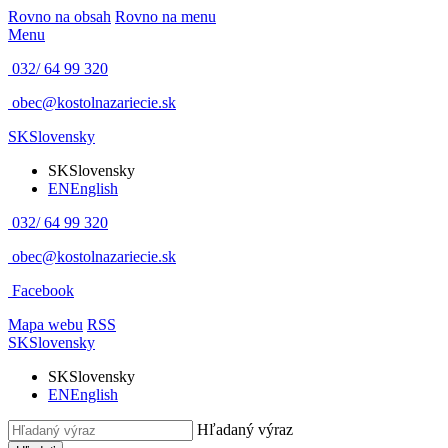
Rovno na obsah
Rovno na menu
Menu
032/ 64 99 320
obec@kostolnazariecie.sk
SK
Slovensky
SK
Slovensky
EN
English
032/ 64 99 320
obec@kostolnazariecie.sk
Facebook
Mapa webu
RSS
SK
Slovensky
SK
Slovensky
EN
English
Hľadaný výraz