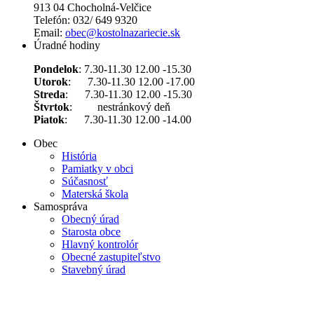
913 04 Chocholná-Velčice
Telefón: 032/ 649 9320
Email:
obec@kostolnazariecie.sk
Úradné hodiny
Pondelok
: 7.30-11.30 12.00 -15.30
Utorok
: 7.30-11.30 12.00 -17.00
Streda
: 7.30-11.30 12.00 -15.30
Štvrtok
: nestránkový deň
Piatok
: 7.30-11.30 12.00 -14.00
Obec
História
Pamiatky v obci
Súčasnosť
Materská škola
Samospráva
Obecný úrad
Starosta obce
Hlavný kontrolór
Obecné zastupiteľstvo
Stavebný úrad