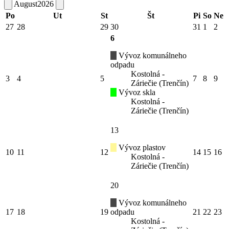
August
2026
Po
Ut
St
Št
Pi
So
Ne
27
28
29
30
31
1
2
6
Vývoz komunálneho
odpadu
Kostolná -
3
4
5
7
8
9
Záriečie (Trenčín)
Vývoz skla
Kostolná -
Záriečie (Trenčín)
13
Vývoz plastov
10
11
12
14
15
16
Kostolná -
Záriečie (Trenčín)
20
Vývoz komunálneho
17
18
19
odpadu
21
22
23
Kostolná -