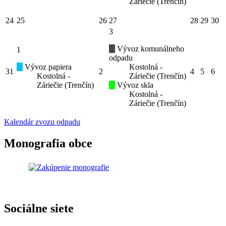
Záriečie (Trenčín)
24
25
26
27
28
29
30
3
Vývoz komunálneho
1
odpadu
Vývoz papiera
Kostolná -
31
2
4
5
6
Kostolná -
Záriečie (Trenčín)
Záriečie (Trenčín)
Vývoz skla
Kostolná -
Záriečie (Trenčín)
Kalendár zvozu odpadu
Monografia obce
Sociálne siete