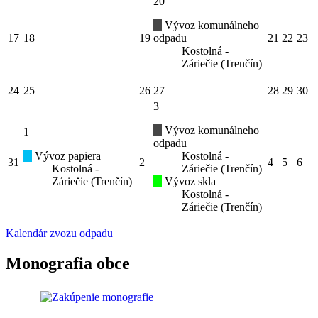
20
Vývoz komunálneho
17
18
19
odpadu
21
22
23
Kostolná -
Záriečie (Trenčín)
24
25
26
27
28
29
30
3
Vývoz komunálneho
1
odpadu
Vývoz papiera
Kostolná -
31
2
4
5
6
Kostolná -
Záriečie (Trenčín)
Záriečie (Trenčín)
Vývoz skla
Kostolná -
Záriečie (Trenčín)
Kalendár zvozu odpadu
Monografia obce