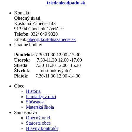
triedenieodpadu.sk
Kontakt
Obecný úrad
Kostolná-Záriečie 148
913 04 Chocholná-Velčice
Telefón: 032/ 649 9320
Email:
obec@kostolnazariecie.sk
Úradné hodiny
Pondelok
: 7.30-11.30 12.00 -15.30
Utorok
: 7.30-11.30 12.00 -17.00
Streda
: 7.30-11.30 12.00 -15.30
Štvrtok
: nestránkový deň
Piatok
: 7.30-11.30 12.00 -14.00
Obec
História
Pamiatky v obci
Súčasnosť
Materská škola
Samospráva
Obecný úrad
Starosta obce
Hlavný kontrolór