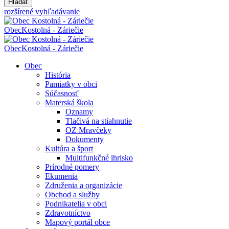
Hľadať
rozšírené vyhľadávanie
Obec
Kostolná - Záriečie
Obec
Kostolná - Záriečie
Obec
História
Pamiatky v obci
Súčasnosť
Materská škola
Oznamy
Tlačivá na stiahnutie
OZ Mravčeky
Dokumenty
Kultúra a šport
Multifunkčné ihrisko
Prírodné pomery
Ekumenia
Združenia a organizácie
Obchod a služby
Podnikatelia v obci
Zdravotníctvo
Mapový portál obce