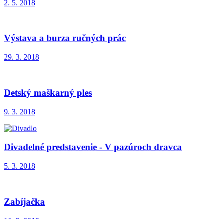
2. 5. 2018
Výstava a burza ručných prác
29. 3. 2018
Detský maškarný ples
9. 3. 2018
Divadelné predstavenie - V pazúroch dravca
5. 3. 2018
Zabíjačka