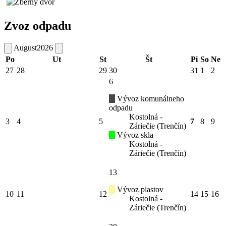
Zvoz odpadu
August
2026
Po
Ut
St
Št
Pi
So
Ne
27
28
29
30
31
1
2
6
Vývoz komunálneho
odpadu
Kostolná -
3
4
5
7
8
9
Záriečie (Trenčín)
Vývoz skla
Kostolná -
Záriečie (Trenčín)
13
Vývoz plastov
10
11
12
14
15
16
Kostolná -
Záriečie (Trenčín)