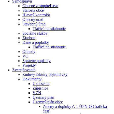
Samospráva
Obecné zastupiteľstvo
Starosta obce
Hlavný kontrolór
Obecný úrad
Stavebný úrad
Tlačivá na stiahnutie
Sociálne služby
Žiadosti
Dane a poplatky
Tlačivá na stiahnutie
Odpady
VO
Správne poplatky
Projekty
Zverejňovanie
Zmluvy faktúry objednávky
Dokumenty
Uznesenia
Zápisnice
VZN
Územný plán
Územný plán obce
Zmeny a doplnky č. 1 ÚPN-O Grafická
časť