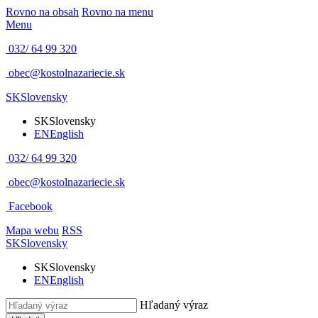
Rovno na obsah
Rovno na menu
Menu
032/ 64 99 320
obec@kostolnazariecie.sk
SK
Slovensky
SK
Slovensky
EN
English
032/ 64 99 320
obec@kostolnazariecie.sk
Facebook
Mapa webu
RSS
SK
Slovensky
SK
Slovensky
EN
English
Hľadaný výraz