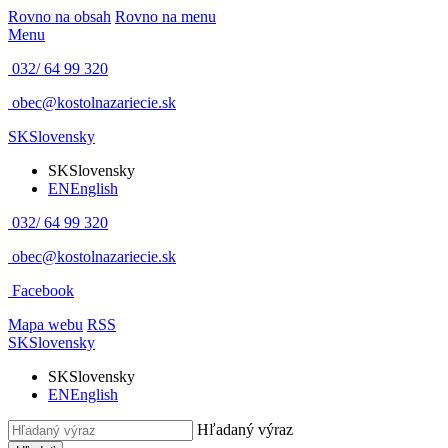
Rovno na obsah
Rovno na menu
Menu
032/ 64 99 320
obec@kostolnazariecie.sk
SK
Slovensky
SK
Slovensky
EN
English
032/ 64 99 320
obec@kostolnazariecie.sk
Facebook
Mapa webu
RSS
SK
Slovensky
SK
Slovensky
EN
English
Hľadaný výraz