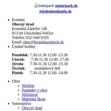
naturpack.s
k
triedenieodpadu.sk
Kontakt
Obecný úrad
Kostolná-Záriečie 148
913 04 Chocholná-Velčice
Telefón: 032/ 649 9320
Email:
obec@kostolnazariecie.sk
Úradné hodiny
Pondelok
: 7.30-11.30 12.00 -15.30
Utorok
: 7.30-11.30 12.00 -17.00
Streda
: 7.30-11.30 12.00 -15.30
Štvrtok
: nestránkový deň
Piatok
: 7.30-11.30 12.00 -14.00
Obec
História
Pamiatky v obci
Súčasnosť
Materská škola
Samospráva
Obecný úrad