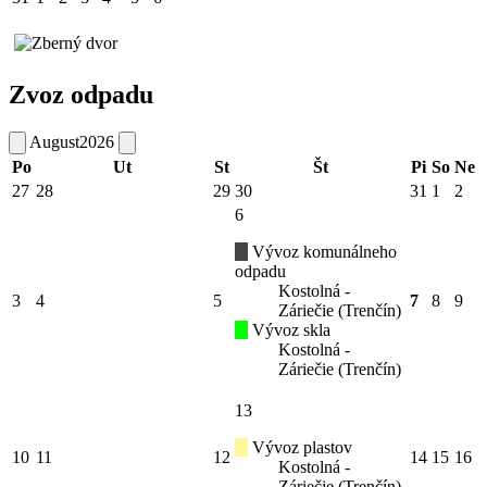
Zvoz odpadu
August
2026
Po
Ut
St
Št
Pi
So
Ne
27
28
29
30
31
1
2
6
Vývoz komunálneho
odpadu
Kostolná -
3
4
5
7
8
9
Záriečie (Trenčín)
Vývoz skla
Kostolná -
Záriečie (Trenčín)
13
Vývoz plastov
10
11
12
14
15
16
Kostolná -
Záriečie (Trenčín)