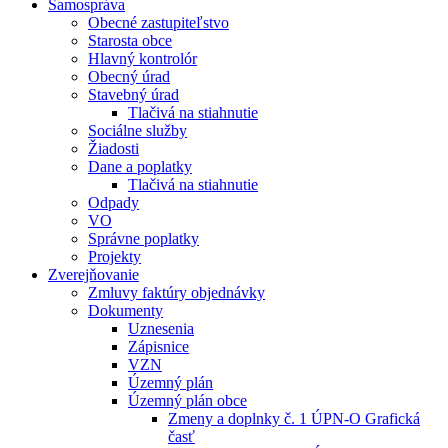
Samospráva
Obecné zastupiteľstvo
Starosta obce
Hlavný kontrolór
Obecný úrad
Stavebný úrad
Tlačivá na stiahnutie
Sociálne služby
Žiadosti
Dane a poplatky
Tlačivá na stiahnutie
Odpady
VO
Správne poplatky
Projekty
Zverejňovanie
Zmluvy faktúry objednávky
Dokumenty
Uznesenia
Zápisnice
VZN
Územný plán
Územný plán obce
Zmeny a doplnky č. 1 ÚPN-O Grafická
časť