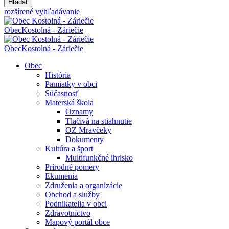
Hľadať
rozšírené vyhľadávanie
Obec
Kostolná - Záriečie
Obec
Kostolná - Záriečie
Obec
História
Pamiatky v obci
Súčasnosť
Materská škola
Oznamy
Tlačivá na stiahnutie
OZ Mravčeky
Dokumenty
Kultúra a šport
Multifunkčné ihrisko
Prírodné pomery
Ekumenia
Združenia a organizácie
Obchod a služby
Podnikatelia v obci
Zdravotníctvo
Mapový portál obce