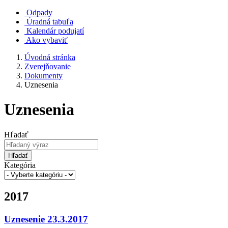
Odpady
Úradná tabuľa
Kalendár podujatí
Ako vybaviť
Úvodná stránka
Zverejňovanie
Dokumenty
Uznesenia
Uznesenia
Hľadať
Hľadať
Kategória
2017
Uznesenie 23.3.2017