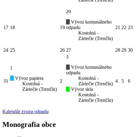
20
Vývoz komunálneho
17
18
19
odpadu
21
22
23
Kostolná -
Záriečie (Trenčín)
24
25
26
27
28
29
30
3
Vývoz komunálneho
1
odpadu
Vývoz papiera
Kostolná -
31
2
4
5
6
Kostolná -
Záriečie (Trenčín)
Záriečie (Trenčín)
Vývoz skla
Kostolná -
Záriečie (Trenčín)
Kalendár zvozu odpadu
Monografia obce