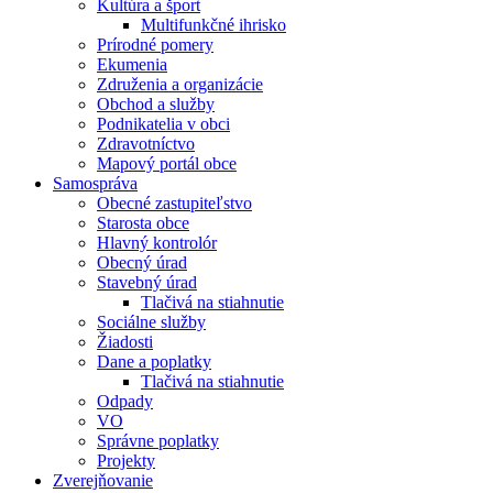
Kultúra a šport
Multifunkčné ihrisko
Prírodné pomery
Ekumenia
Združenia a organizácie
Obchod a služby
Podnikatelia v obci
Zdravotníctvo
Mapový portál obce
Samospráva
Obecné zastupiteľstvo
Starosta obce
Hlavný kontrolór
Obecný úrad
Stavebný úrad
Tlačivá na stiahnutie
Sociálne služby
Žiadosti
Dane a poplatky
Tlačivá na stiahnutie
Odpady
VO
Správne poplatky
Projekty
Zverejňovanie