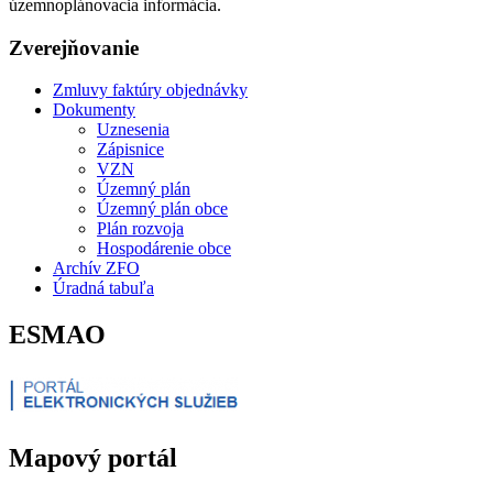
územnoplánovacia informácia.
Zverejňovanie
Zmluvy faktúry objednávky
Dokumenty
Uznesenia
Zápisnice
VZN
Územný plán
Územný plán obce
Plán rozvoja
Hospodárenie obce
Archív ZFO
Úradná tabuľa
ESMAO
Mapový portál