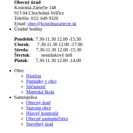
Obecný úrad
Kostolná-Záriečie 148
913 04 Chocholná-Velčice
Telefón: 032/ 649 9320
Email:
obec@kostolnazariecie.sk
Úradné hodiny
Pondelok
: 7.30-11.30 12.00 -15.30
Utorok
: 7.30-11.30 12.00 -17.00
Streda
: 7.30-11.30 12.00 -15.30
Štvrtok
: nestránkový deň
Piatok
: 7.30-11.30 12.00 -14.00
Obec
História
Pamiatky v obci
Súčasnosť
Materská škola
Samospráva
Obecný úrad
Starosta obce
Hlavný kontrolór
Obecné zastupiteľstvo
Stavebný úrad