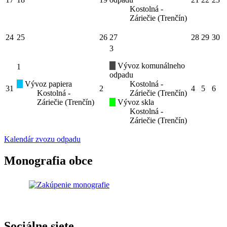
Kostolná -
Záriečie (Trenčín)
24
25
26
27
28
29
30
3
Vývoz komunálneho
1
odpadu
Vývoz papiera
Kostolná -
31
2
4
5
6
Kostolná -
Záriečie (Trenčín)
Záriečie (Trenčín)
Vývoz skla
Kostolná -
Záriečie (Trenčín)
Kalendár zvozu odpadu
Monografia obce
Sociálne siete