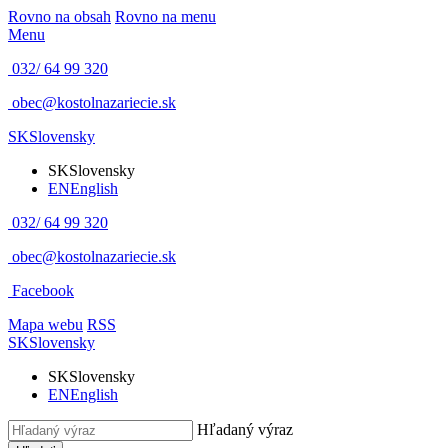
Rovno na obsah
Rovno na menu
Menu
032/ 64 99 320
obec@kostolnazariecie.sk
SK
Slovensky
SK
Slovensky
EN
English
032/ 64 99 320
obec@kostolnazariecie.sk
Facebook
Mapa webu
RSS
SK
Slovensky
SK
Slovensky
EN
English
Hľadaný výraz