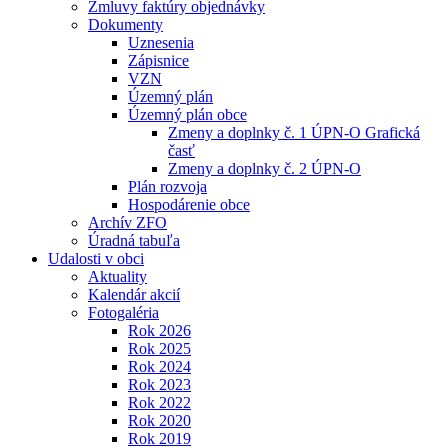
Zmluvy faktúry objednávky
Dokumenty
Uznesenia
Zápisnice
VZN
Územný plán
Územný plán obce
Zmeny a doplnky č. 1 ÚPN-O Grafická
časť
Zmeny a doplnky č. 2 ÚPN-O
Plán rozvoja
Hospodárenie obce
Archív ZFO
Úradná tabuľa
Udalosti v obci
Aktuality
Kalendár akcií
Fotogaléria
Rok 2026
Rok 2025
Rok 2024
Rok 2023
Rok 2022
Rok 2020
Rok 2019