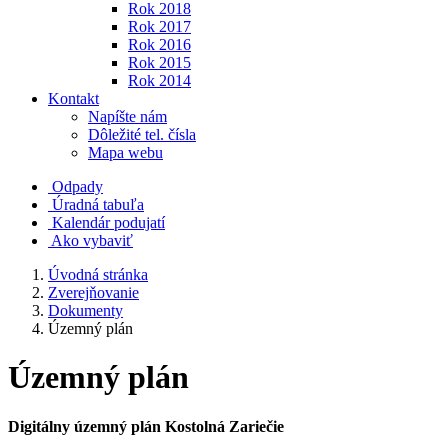
Rok 2018
Rok 2017
Rok 2016
Rok 2015
Rok 2014
Kontakt
Napíšte nám
Dôležité tel. čísla
Mapa webu
Odpady
Úradná tabuľa
Kalendár podujatí
Ako vybaviť
Úvodná stránka
Zverejňovanie
Dokumenty
Územný plán
Územný plán
Digitálny územný plán Kostolná Zariečie