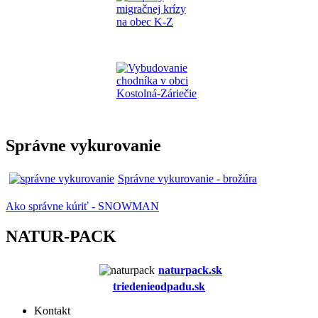
Správne vykurovanie
Správne vykurovanie - brožúra
Ako správne kúriť - SNOWMAN
NATUR-PACK
naturpack.s
k
triedenieodpadu.sk
Kontakt