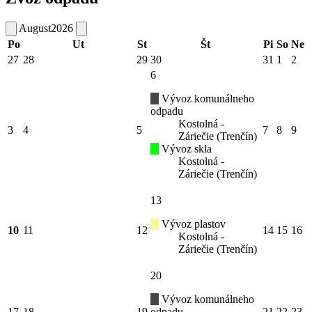
August
2026
Po
Ut
St
Št
Pi
So
Ne
27
28
29
30
31
1
2
6
Vývoz komunálneho
odpadu
Kostolná -
3
4
5
7
8
9
Záriečie (Trenčín)
Vývoz skla
Kostolná -
Záriečie (Trenčín)
13
Vývoz plastov
10
11
12
14
15
16
Kostolná -
Záriečie (Trenčín)
20
Vývoz komunálneho
17
18
19
odpadu
21
22
23