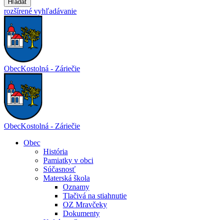
Hľadať
rozšírené vyhľadávanie
Obec
Kostolná - Záriečie
Obec
Kostolná - Záriečie
Obec
História
Pamiatky v obci
Súčasnosť
Materská škola
Oznamy
Tlačivá na stiahnutie
OZ Mravčeky
Dokumenty