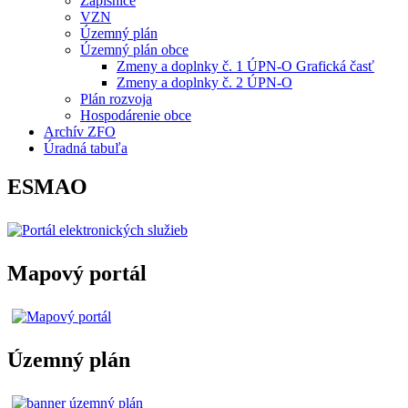
Zápisnice
VZN
Územný plán
Územný plán obce
Zmeny a doplnky č. 1 ÚPN-O Grafická časť
Zmeny a doplnky č. 2 ÚPN-O
Plán rozvoja
Hospodárenie obce
Archív ZFO
Úradná tabuľa
ESMAO
Mapový portál
Územný plán