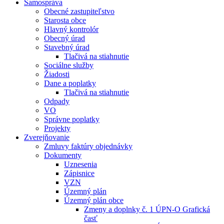
Samospráva
Obecné zastupiteľstvo
Starosta obce
Hlavný kontrolór
Obecný úrad
Stavebný úrad
Tlačivá na stiahnutie
Sociálne služby
Žiadosti
Dane a poplatky
Tlačivá na stiahnutie
Odpady
VO
Správne poplatky
Projekty
Zverejňovanie
Zmluvy faktúry objednávky
Dokumenty
Uznesenia
Zápisnice
VZN
Územný plán
Územný plán obce
Zmeny a doplnky č. 1 ÚPN-O Grafická
časť