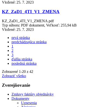
Vložené:
25. 7. 2023
KZ_ZaD1_4TI_V1_ZMENA
KZ_ZaD1_4TI_V1_ZMENA.pdf
Typ súboru: PDF dokument, Veľkosť: 255,94 kB
Vložené:
25. 7. 2023
prvá stránka
predchádzajúca stránka
1
2
3
ďalšia stránka
posledná stránka
Zobrazené
1
-
20
z 42
Zobraziť všetko
Zverejňovanie
Zmluvy faktúry objednávky
Dokumenty
Uznesenia