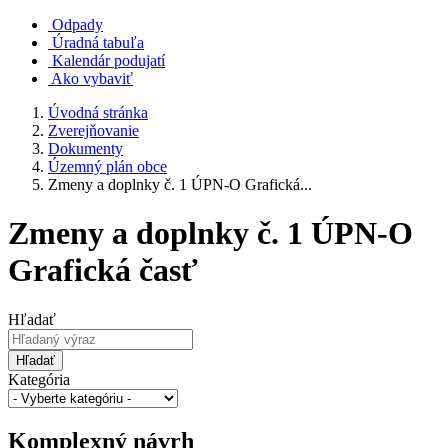
Odpady
Úradná tabuľa
Kalendár podujatí
Ako vybaviť
Úvodná stránka
Zverejňovanie
Dokumenty
Územný plán obce
Zmeny a doplnky č. 1 ÚPN-O Grafická...
Zmeny a doplnky č. 1 ÚPN-O
Grafická časť
Hľadať
Hľadať
Kategória
Komplexný návrh