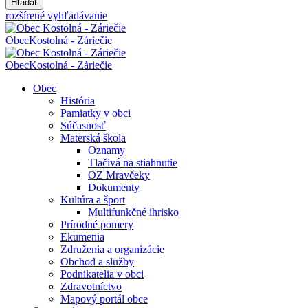
Hľadať
rozšírené vyhľadávanie
Obec
Kostolná - Záriečie
Obec
Kostolná - Záriečie
Obec
História
Pamiatky v obci
Súčasnosť
Materská škola
Oznamy
Tlačivá na stiahnutie
OZ Mravčeky
Dokumenty
Kultúra a šport
Multifunkčné ihrisko
Prírodné pomery
Ekumenia
Združenia a organizácie
Obchod a služby
Podnikatelia v obci
Zdravotníctvo
Mapový portál obce