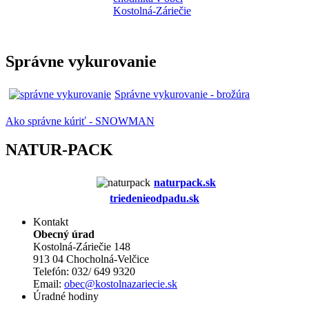
Správne vykurovanie
Správne vykurovanie - brožúra
Ako správne kúriť - SNOWMAN
NATUR-PACK
naturpack.s
k
triedenieodpadu.sk
Kontakt
Obecný úrad
Kostolná-Záriečie 148
913 04 Chocholná-Velčice
Telefón: 032/ 649 9320
Email:
obec@kostolnazariecie.sk
Úradné hodiny