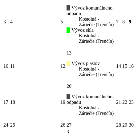
Vývoz komunálneho
odpadu
Kostolná -
3
4
5
7
8
9
Záriečie (Trenčín)
Vývoz skla
Kostolná -
Záriečie (Trenčín)
13
Vývoz plastov
10
11
12
14
15
16
Kostolná -
Záriečie (Trenčín)
20
Vývoz komunálneho
17
18
19
odpadu
21
22
23
Kostolná -
Záriečie (Trenčín)
24
25
26
27
28
29
30
3