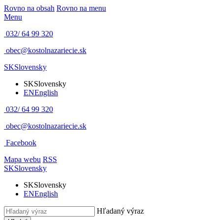
Rovno na obsah
Rovno na menu
Menu
032/ 64 99 320
obec@kostolnazariecie.sk
SK
Slovensky
SK
Slovensky
EN
English
032/ 64 99 320
obec@kostolnazariecie.sk
Facebook
Mapa webu
RSS
SK
Slovensky
SK
Slovensky
EN
English
Hľadaný výraz