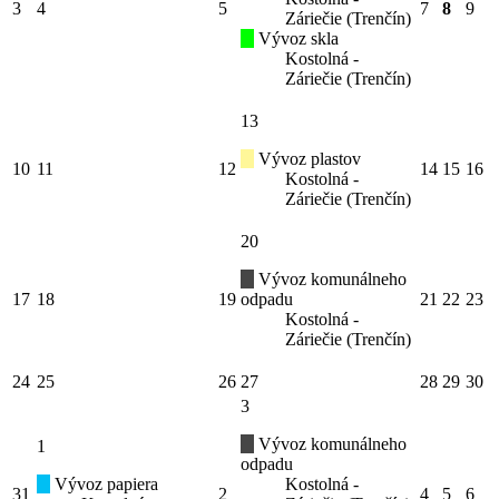
3
4
5
7
8
9
Záriečie (Trenčín)
Vývoz skla
Kostolná -
Záriečie (Trenčín)
13
Vývoz plastov
10
11
12
14
15
16
Kostolná -
Záriečie (Trenčín)
20
Vývoz komunálneho
17
18
19
odpadu
21
22
23
Kostolná -
Záriečie (Trenčín)
24
25
26
27
28
29
30
3
Vývoz komunálneho
1
odpadu
Vývoz papiera
Kostolná -
31
2
4
5
6