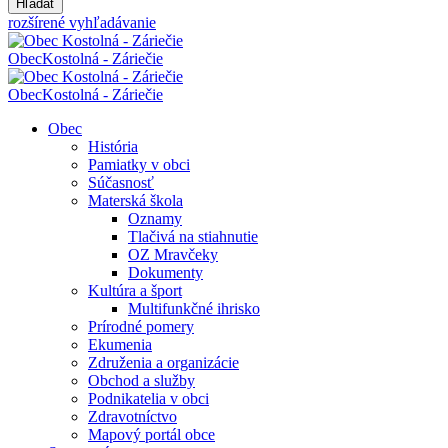
Hľadať
rozšírené vyhľadávanie
Obec
Kostolná - Záriečie
Obec
Kostolná - Záriečie
Obec
História
Pamiatky v obci
Súčasnosť
Materská škola
Oznamy
Tlačivá na stiahnutie
OZ Mravčeky
Dokumenty
Kultúra a šport
Multifunkčné ihrisko
Prírodné pomery
Ekumenia
Združenia a organizácie
Obchod a služby
Podnikatelia v obci
Zdravotníctvo
Mapový portál obce