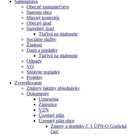
Samospráva
Obecné zastupiteľstvo
Starosta obce
Hlavný kontrolór
Obecný úrad
Stavebný úrad
Tlačivá na stiahnutie
Sociálne služby
Žiadosti
Dane a poplatky
Tlačivá na stiahnutie
Odpady
VO
Správne poplatky
Projekty
Zverejňovanie
Zmluvy faktúry objednávky
Dokumenty
Uznesenia
Zápisnice
VZN
Územný plán
Územný plán obce
Zmeny a doplnky č. 1 ÚPN-O Grafická
časť