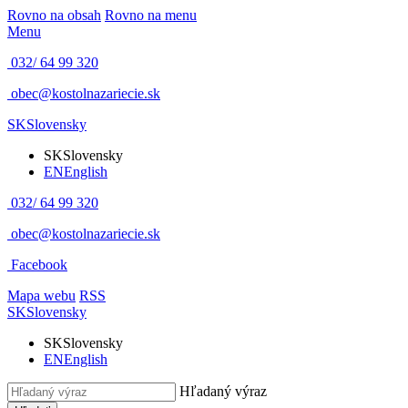
Rovno na obsah
Rovno na menu
Menu
032/ 64 99 320
obec@kostolnazariecie.sk
SK
Slovensky
SK
Slovensky
EN
English
032/ 64 99 320
obec@kostolnazariecie.sk
Facebook
Mapa webu
RSS
SK
Slovensky
SK
Slovensky
EN
English
Hľadaný výraz