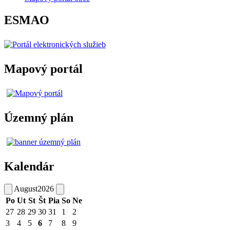
ESMAO
Mapový portál
Územný plán
Kalendár
August
2026
Po
Ut
St
Št
Pia
So
Ne
27
28
29
30
31
1
2
3
4
5
6
7
8
9