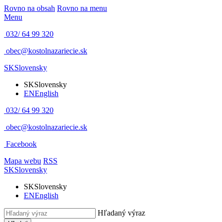
Rovno na obsah
Rovno na menu
Menu
032/ 64 99 320
obec@kostolnazariecie.sk
SK
Slovensky
SK
Slovensky
EN
English
032/ 64 99 320
obec@kostolnazariecie.sk
Facebook
Mapa webu
RSS
SK
Slovensky
SK
Slovensky
EN
English
Hľadaný výraz