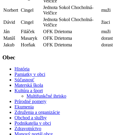
Velčice
Jednota Sokol Chocholná-
Norbert
Cingel
muži
Velčice
Jednota Sokol Chocholná-
Dávid
Cingel
žiaci
Velčice
Ján
Filáček
OFK Drietoma
muži
Matúš
Masaryk
OFK Drietoma
dorast
Jakub
Horňak
OFK Drietoma
dorast
Obec
História
Pamiatky v obci
Súčasnosť
Materská škola
Kultúra a šport
Multifunkčné ihrisko
Prírodné pomery
Ekumenia
Združenia a organizácie
Obchod a služby
Podnikatelia v obci
Zdravotníctvo
Mapový portál obce