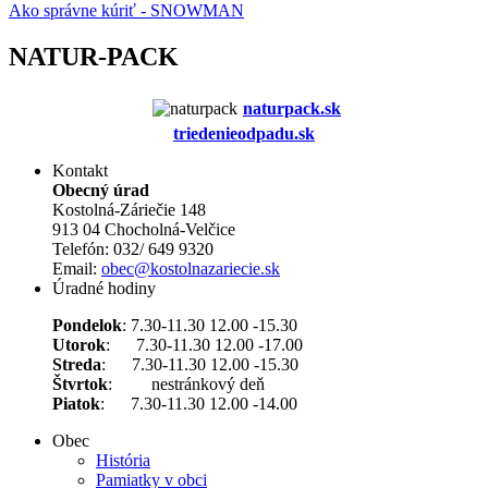
Ako správne kúriť - SNOWMAN
NATUR-PACK
naturpack.s
k
triedenieodpadu.sk
Kontakt
Obecný úrad
Kostolná-Záriečie 148
913 04 Chocholná-Velčice
Telefón: 032/ 649 9320
Email:
obec@kostolnazariecie.sk
Úradné hodiny
Pondelok
: 7.30-11.30 12.00 -15.30
Utorok
: 7.30-11.30 12.00 -17.00
Streda
: 7.30-11.30 12.00 -15.30
Štvrtok
: nestránkový deň
Piatok
: 7.30-11.30 12.00 -14.00
Obec
História
Pamiatky v obci