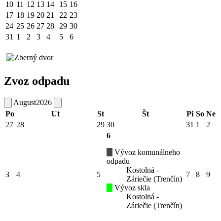
10
11
12
13
14
15
16
17
18
19
20
21
22
23
24
25
26
27
28
29
30
31
1
2
3
4
5
6
Zvoz odpadu
August
2026
Po
Ut
St
Št
Pi
So
Ne
27
28
29
30
31
1
2
6
Vývoz komunálneho
odpadu
Kostolná -
3
4
5
7
8
9
Záriečie (Trenčín)
Vývoz skla
Kostolná -
Záriečie (Trenčín)