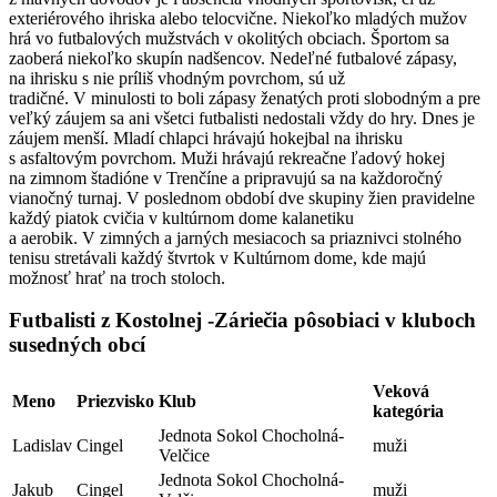
exteriérového ihriska alebo telocvične. Niekoľko mladých mužov
hrá vo futbalových mužstvách v okolitých obciach. Športom sa
zaoberá niekoľko skupín nadšencov. Nedeľné futbalové zápasy,
na ihrisku s nie príliš vhodným povrchom, sú už
tradičné. V minulosti to boli zápasy ženatých proti slobodným a pre
veľký záujem sa ani všetci futbalisti nedostali vždy do hry. Dnes je
záujem menší. Mladí chlapci hrávajú hokejbal na ihrisku
s asfaltovým povrchom. Muži hrávajú rekreačne ľadový hokej
na zimnom štadióne v Trenčíne a pripravujú sa na každoročný
vianočný turnaj. V poslednom období dve skupiny žien pravidelne
každý piatok cvičia v kultúrnom dome kalanetiku
a aerobik. V zimných a jarných mesiacoch sa priaznivci stolného
tenisu stretávali každý štvrtok v Kultúrnom dome, kde majú
možnosť hrať na troch stoloch.
Futbalisti z Kostolnej -Záriečia pôsobiaci v kluboch
susedných obcí
Veková
Meno
Priezvisko
Klub
kategória
Jednota Sokol Chocholná-
Ladislav
Cingel
muži
Velčice
Jednota Sokol Chocholná-
Jakub
Cingel
muži