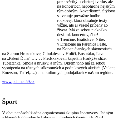
predovšetkým vlastnej tvorbe, ale
na koncertoch nepohrdne nejakým
tým dobrým „koveríkom“. Štýlovo
sa venuje prevažne hudbe
rockovej, ktorá obsahuje texty
vážne, ale aj veselé príbehy zo
života. Má za sebou niekoľko
desiatok koncertov, či už
v Trenčíne, Bratislave, Nitre,
v Drietome na Parenica Feste,
na Kopaničiarskych slávnostiach
na Starom Hrozenkove, Cibulafeste v Holíči, Bosoráku, Ilave
na „Pálení Ďura“ …… . Predskakovali kapelám Horkýže slíže,
Tublatanka, Smola a hrušky, a iným. Okrem toho má za sebou
vystúpenia na rôznych súkromných a podnikových akciách (Vailant,
Emerson, TnTel,….) a na kultúrnych podujatiach v našom regióne.
www.pellmell59.sk
Šport
V obci nepôsobí žiadna organizovaná skupina športovcov. Jedným
z hlavných dôvodov je i absencia vhodných športovísk, či už