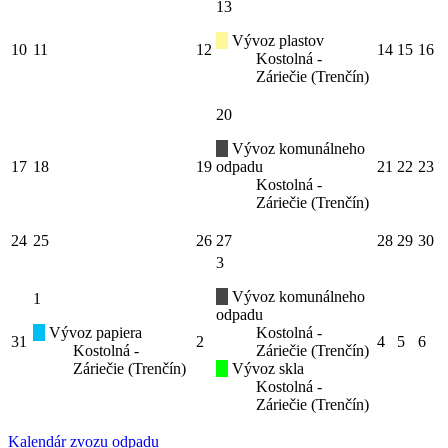
13
Vývoz plastov
10
11
12
14
15
16
Kostolná -
Záriečie (Trenčín)
20
Vývoz komunálneho
17
18
19
odpadu
21
22
23
Kostolná -
Záriečie (Trenčín)
24
25
26
27
28
29
30
3
Vývoz komunálneho
1
odpadu
Vývoz papiera
Kostolná -
31
2
4
5
6
Kostolná -
Záriečie (Trenčín)
Záriečie (Trenčín)
Vývoz skla
Kostolná -
Záriečie (Trenčín)
Kalendár zvozu odpadu