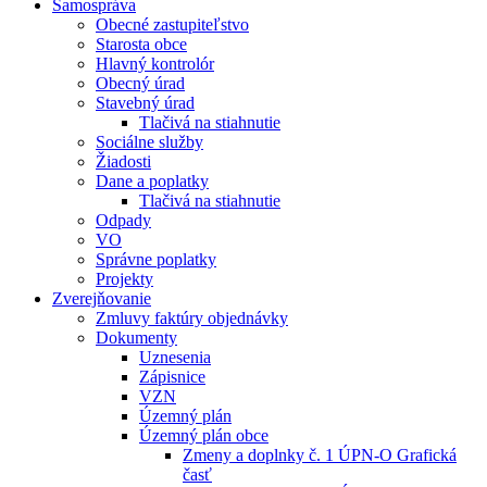
Samospráva
Obecné zastupiteľstvo
Starosta obce
Hlavný kontrolór
Obecný úrad
Stavebný úrad
Tlačivá na stiahnutie
Sociálne služby
Žiadosti
Dane a poplatky
Tlačivá na stiahnutie
Odpady
VO
Správne poplatky
Projekty
Zverejňovanie
Zmluvy faktúry objednávky
Dokumenty
Uznesenia
Zápisnice
VZN
Územný plán
Územný plán obce
Zmeny a doplnky č. 1 ÚPN-O Grafická
časť