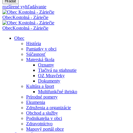
Hľadať
rozšírené vyhľadávanie
Obec
Kostolná - Záriečie
Obec
Kostolná - Záriečie
Obec
História
Pamiatky v obci
Súčasnosť
Materská škola
Oznamy
Tlačivá na stiahnutie
OZ Mravčeky
Dokumenty
Kultúra a šport
Multifunkčné ihrisko
Prírodné pomery
Ekumenia
Združenia a organizácie
Obchod a služby
Podnikatelia v obci
Zdravotníctvo
Mapový portál obce