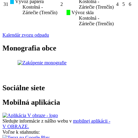
Vývoz papiera
Kostolná -
31
2
4
5
6
Kostolná -
Záriečie (Trenčín)
Záriečie (Trenčín)
Vývoz skla
Kostolná -
Záriečie (Trenčín)
Kalendár zvozu odpadu
Monografia obce
Sociálne siete
Mobilná aplikácia
Sledujte informácie z nášho webu v
mobilnej aplikácii -
V OBRAZE.
Voľne k stiahnutiu: