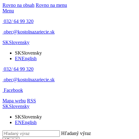
Rovno na obsah
Rovno na menu
Menu
032/ 64 99 320
obec@kostolnazariecie.sk
SK
Slovensky
SK
Slovensky
EN
English
032/ 64 99 320
obec@kostolnazariecie.sk
Facebook
Mapa webu
RSS
SK
Slovensky
SK
Slovensky
EN
English
Hľadaný výraz