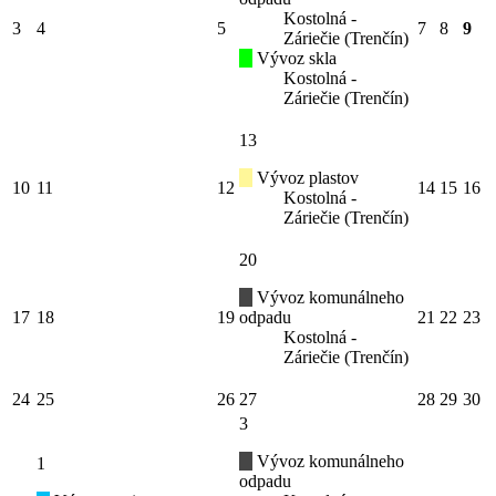
Kostolná -
3
4
5
7
8
9
Záriečie (Trenčín)
Vývoz skla
Kostolná -
Záriečie (Trenčín)
13
Vývoz plastov
10
11
12
14
15
16
Kostolná -
Záriečie (Trenčín)
20
Vývoz komunálneho
17
18
19
odpadu
21
22
23
Kostolná -
Záriečie (Trenčín)
24
25
26
27
28
29
30
3
Vývoz komunálneho
1
odpadu