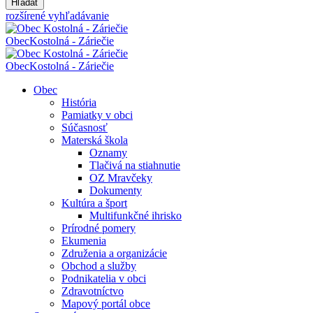
Hľadať
rozšírené vyhľadávanie
Obec
Kostolná - Záriečie
Obec
Kostolná - Záriečie
Obec
História
Pamiatky v obci
Súčasnosť
Materská škola
Oznamy
Tlačivá na stiahnutie
OZ Mravčeky
Dokumenty
Kultúra a šport
Multifunkčné ihrisko
Prírodné pomery
Ekumenia
Združenia a organizácie
Obchod a služby
Podnikatelia v obci
Zdravotníctvo
Mapový portál obce