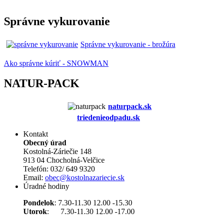
Správne vykurovanie
Správne vykurovanie - brožúra
Ako správne kúriť - SNOWMAN
NATUR-PACK
naturpack.s
k
triedenieodpadu.sk
Kontakt
Obecný úrad
Kostolná-Záriečie 148
913 04 Chocholná-Velčice
Telefón: 032/ 649 9320
Email:
obec@kostolnazariecie.sk
Úradné hodiny
Pondelok
: 7.30-11.30 12.00 -15.30
Utorok
: 7.30-11.30 12.00 -17.00