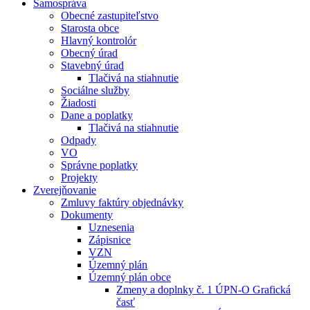
Samospráva
Obecné zastupiteľstvo
Starosta obce
Hlavný kontrolór
Obecný úrad
Stavebný úrad
Tlačivá na stiahnutie
Sociálne služby
Žiadosti
Dane a poplatky
Tlačivá na stiahnutie
Odpady
VO
Správne poplatky
Projekty
Zverejňovanie
Zmluvy faktúry objednávky
Dokumenty
Uznesenia
Zápisnice
VZN
Územný plán
Územný plán obce
Zmeny a doplnky č. 1 ÚPN-O Grafická
časť