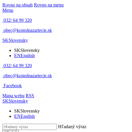
Rovno na obsah
Rovno na menu
Menu
032/ 64 99 320
obec@kostolnazariecie.sk
SK
Slovensky
SK
Slovensky
EN
English
032/ 64 99 320
obec@kostolnazariecie.sk
Facebook
Mapa webu
RSS
SK
Slovensky
SK
Slovensky
EN
English
Hľadaný výraz