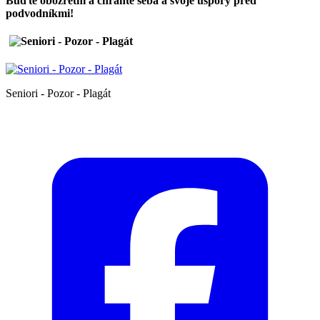
Buďte obozretní a chráňte seba a svoje úspory pred
podvodníkmi!
Seniori - Pozor - Plagát