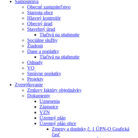
Samospráva
Obecné zastupiteľstvo
Starosta obce
Hlavný kontrolór
Obecný úrad
Stavebný úrad
Tlačivá na stiahnutie
Sociálne služby
Žiadosti
Dane a poplatky
Tlačivá na stiahnutie
Odpady
VO
Správne poplatky
Projekty
Zverejňovanie
Zmluvy faktúry objednávky
Dokumenty
Uznesenia
Zápisnice
VZN
Územný plán
Územný plán obce
Zmeny a doplnky č. 1 ÚPN-O Grafická
časť