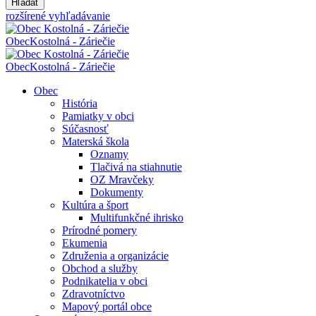
Hľadať
rozšírené vyhľadávanie
Obec
Kostolná - Záriečie
Obec
Kostolná - Záriečie
Obec
História
Pamiatky v obci
Súčasnosť
Materská škola
Oznamy
Tlačivá na stiahnutie
OZ Mravčeky
Dokumenty
Kultúra a šport
Multifunkčné ihrisko
Prírodné pomery
Ekumenia
Združenia a organizácie
Obchod a služby
Podnikatelia v obci
Zdravotníctvo
Mapový portál obce