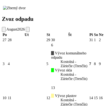
Zvoz odpadu
August
2026
Po
Ut
St
Št
Pi
So
Ne
27
28
29
30
31
1
2
6
Vývoz komunálneho
odpadu
Kostolná -
3
4
5
7
8
9
Záriečie (Trenčín)
Vývoz skla
Kostolná -
Záriečie (Trenčín)
13
Vývoz plastov
10
11
12
14
15
16
Kostolná -
Záriečie (Trenčín)