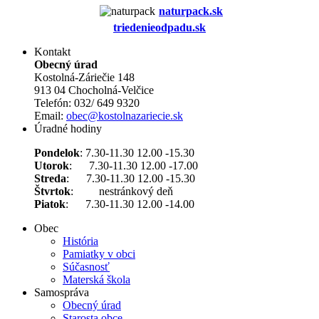
naturpack.s
k
triedenieodpadu.sk
Kontakt
Obecný úrad
Kostolná-Záriečie 148
913 04 Chocholná-Velčice
Telefón: 032/ 649 9320
Email:
obec@kostolnazariecie.sk
Úradné hodiny
Pondelok
: 7.30-11.30 12.00 -15.30
Utorok
: 7.30-11.30 12.00 -17.00
Streda
: 7.30-11.30 12.00 -15.30
Štvrtok
: nestránkový deň
Piatok
: 7.30-11.30 12.00 -14.00
Obec
História
Pamiatky v obci
Súčasnosť
Materská škola
Samospráva
Obecný úrad
Starosta obce