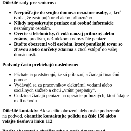
Dôležité rady pre seniorov:
Nevpúšťajte do svojho domova neznáme osoby
, aj keď
tvrdia, že zastupujú úrad alebo príbuzného.
Nikdy neposkytujte peniaze ani osobné informácie
neznámym osobám.
Overte si telefonicky, či volá naozaj príbuzný alebo
známy
, predtým, než niekomu odovzdáte peniaze.
Buďte obozretní voči osobám, ktoré ponúkajú tovar so
zľavou alebo darčeky zdarma
a chcú vstúpiť do vašej
domácnosti.
Podvody často prebiehajú nasledovne:
Páchatelia predstierajú, že sú príbuzní, a žiadajú finančnú
pomoc.
Vydávajú sa za pracovníkov elektrární, vodární alebo
sociálnych služieb a chcú „vrátiť preplatky“.
Cudzinci žiadajú peniaze na operácie príbuzných, ktorí údajne
mali nehodu.
Dôležité kontakty:
Ak sa cítite ohrození alebo máte podozrenie
na podvod,
okamžite kontaktujte políciu na čísle 158 alebo
volajte tiesňovú linku 112
.