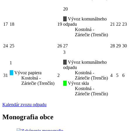
20
Vývoz komunálneho
17
18
19
odpadu
21
22
23
Kostolná -
Záriečie (Trenčín)
24
25
26
27
28
29
30
3
Vývoz komunálneho
1
odpadu
Vývoz papiera
Kostolná -
31
2
4
5
6
Kostolná -
Záriečie (Trenčín)
Záriečie (Trenčín)
Vývoz skla
Kostolná -
Záriečie (Trenčín)
Kalendár zvozu odpadu
Monografia obce