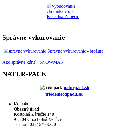
Správne vykurovanie
Správne vykurovanie - brožúra
Ako správne kúriť - SNOWMAN
NATUR-PACK
naturpack.s
k
triedenieodpadu.sk
Kontakt
Obecný úrad
Kostolná-Záriečie 148
913 04 Chocholná-Velčice
Telefón: 032/ 649 9320