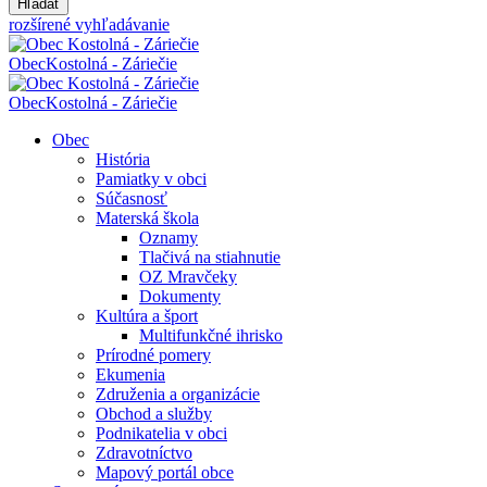
Hľadať
rozšírené vyhľadávanie
Obec
Kostolná - Záriečie
Obec
Kostolná - Záriečie
Obec
História
Pamiatky v obci
Súčasnosť
Materská škola
Oznamy
Tlačivá na stiahnutie
OZ Mravčeky
Dokumenty
Kultúra a šport
Multifunkčné ihrisko
Prírodné pomery
Ekumenia
Združenia a organizácie
Obchod a služby
Podnikatelia v obci
Zdravotníctvo
Mapový portál obce