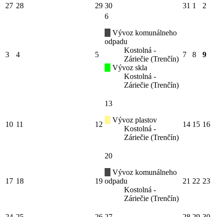
27
28
29
30
31
1
2
6
Vývoz komunálneho
odpadu
Kostolná -
3
4
5
7
8
9
Záriečie (Trenčín)
Vývoz skla
Kostolná -
Záriečie (Trenčín)
13
Vývoz plastov
10
11
12
14
15
16
Kostolná -
Záriečie (Trenčín)
20
Vývoz komunálneho
17
18
19
odpadu
21
22
23
Kostolná -
Záriečie (Trenčín)
24
25
26
27
28
29
30