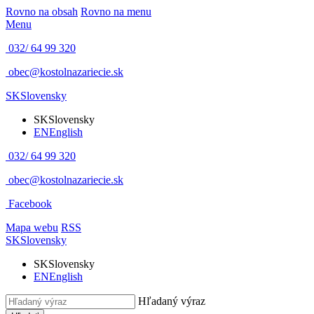
Rovno na obsah
Rovno na menu
Menu
032/ 64 99 320
obec@kostolnazariecie.sk
SK
Slovensky
SK
Slovensky
EN
English
032/ 64 99 320
obec@kostolnazariecie.sk
Facebook
Mapa webu
RSS
SK
Slovensky
SK
Slovensky
EN
English
Hľadaný výraz