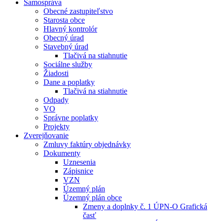
Samospráva
Obecné zastupiteľstvo
Starosta obce
Hlavný kontrolór
Obecný úrad
Stavebný úrad
Tlačivá na stiahnutie
Sociálne služby
Žiadosti
Dane a poplatky
Tlačivá na stiahnutie
Odpady
VO
Správne poplatky
Projekty
Zverejňovanie
Zmluvy faktúry objednávky
Dokumenty
Uznesenia
Zápisnice
VZN
Územný plán
Územný plán obce
Zmeny a doplnky č. 1 ÚPN-O Grafická
časť