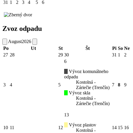
31
1
2
3
4
5
6
Zvoz odpadu
August
2026
Po
Ut
St
Št
Pi
So
Ne
27
28
29
30
31
1
2
6
Vývoz komunálneho
odpadu
Kostolná -
3
4
5
7
8
9
Záriečie (Trenčín)
Vývoz skla
Kostolná -
Záriečie (Trenčín)
13
Vývoz plastov
10
11
12
14
15
16
Kostolná -