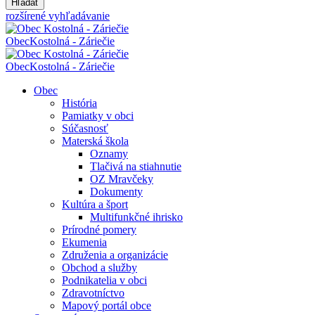
Hľadať
rozšírené vyhľadávanie
Obec
Kostolná - Záriečie
Obec
Kostolná - Záriečie
Obec
História
Pamiatky v obci
Súčasnosť
Materská škola
Oznamy
Tlačivá na stiahnutie
OZ Mravčeky
Dokumenty
Kultúra a šport
Multifunkčné ihrisko
Prírodné pomery
Ekumenia
Združenia a organizácie
Obchod a služby
Podnikatelia v obci
Zdravotníctvo
Mapový portál obce