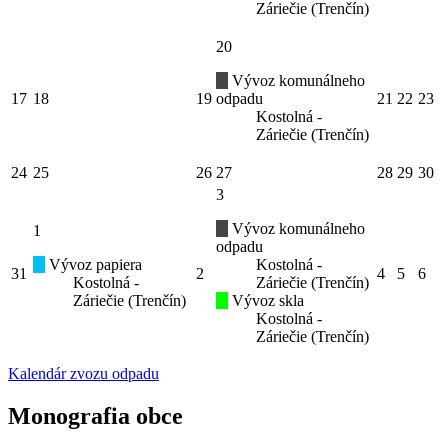
Záriečie (Trenčín)
20
Vývoz komunálneho
17
18
19
odpadu
21
22
23
Kostolná -
Záriečie (Trenčín)
24
25
26
27
28
29
30
3
Vývoz komunálneho
1
odpadu
Vývoz papiera
Kostolná -
31
2
4
5
6
Kostolná -
Záriečie (Trenčín)
Záriečie (Trenčín)
Vývoz skla
Kostolná -
Záriečie (Trenčín)
Kalendár zvozu odpadu
Monografia obce