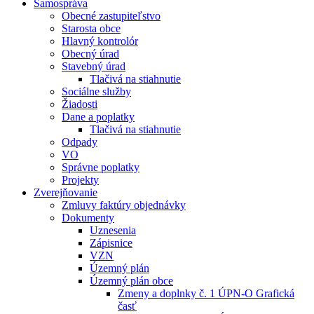
Samospráva
Obecné zastupiteľstvo
Starosta obce
Hlavný kontrolór
Obecný úrad
Stavebný úrad
Tlačivá na stiahnutie
Sociálne služby
Žiadosti
Dane a poplatky
Tlačivá na stiahnutie
Odpady
VO
Správne poplatky
Projekty
Zverejňovanie
Zmluvy faktúry objednávky
Dokumenty
Uznesenia
Zápisnice
VZN
Územný plán
Územný plán obce
Zmeny a doplnky č. 1 ÚPN-O Grafická
časť