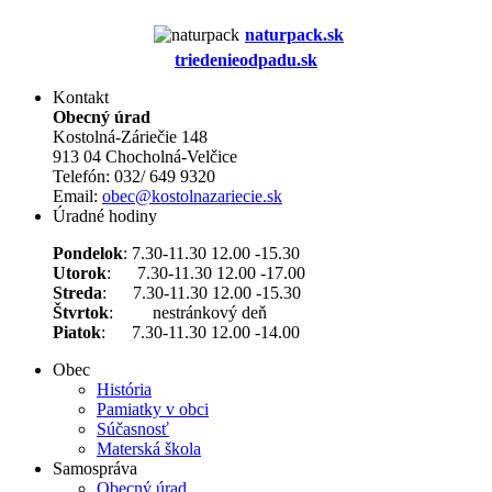
naturpack.s
k
triedenieodpadu.sk
Kontakt
Obecný úrad
Kostolná-Záriečie 148
913 04 Chocholná-Velčice
Telefón: 032/ 649 9320
Email:
obec@kostolnazariecie.sk
Úradné hodiny
Pondelok
: 7.30-11.30 12.00 -15.30
Utorok
: 7.30-11.30 12.00 -17.00
Streda
: 7.30-11.30 12.00 -15.30
Štvrtok
: nestránkový deň
Piatok
: 7.30-11.30 12.00 -14.00
Obec
História
Pamiatky v obci
Súčasnosť
Materská škola
Samospráva
Obecný úrad