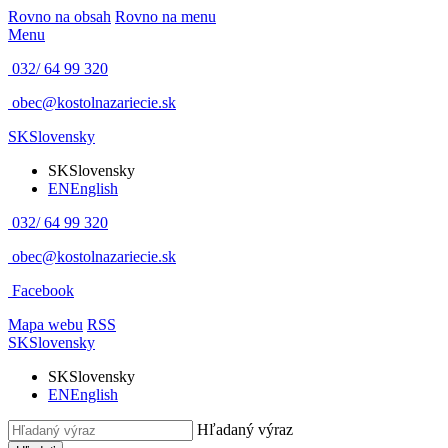
Rovno na obsah
Rovno na menu
Menu
032/ 64 99 320
obec@kostolnazariecie.sk
SK
Slovensky
SK
Slovensky
EN
English
032/ 64 99 320
obec@kostolnazariecie.sk
Facebook
Mapa webu
RSS
SK
Slovensky
SK
Slovensky
EN
English
Hľadaný výraz