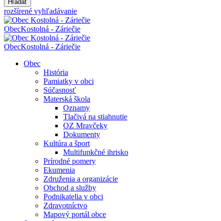
Hľadať
rozšírené vyhľadávanie
Obec
Kostolná - Záriečie
Obec
Kostolná - Záriečie
Obec
História
Pamiatky v obci
Súčasnosť
Materská škola
Oznamy
Tlačivá na stiahnutie
OZ Mravčeky
Dokumenty
Kultúra a šport
Multifunkčné ihrisko
Prírodné pomery
Ekumenia
Združenia a organizácie
Obchod a služby
Podnikatelia v obci
Zdravotníctvo
Mapový portál obce