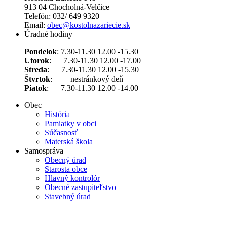
913 04 Chocholná-Velčice
Telefón: 032/ 649 9320
Email:
obec@kostolnazariecie.sk
Úradné hodiny
Pondelok
: 7.30-11.30 12.00 -15.30
Utorok
: 7.30-11.30 12.00 -17.00
Streda
: 7.30-11.30 12.00 -15.30
Štvrtok
: nestránkový deň
Piatok
: 7.30-11.30 12.00 -14.00
Obec
História
Pamiatky v obci
Súčasnosť
Materská škola
Samospráva
Obecný úrad
Starosta obce
Hlavný kontrolór
Obecné zastupiteľstvo
Stavebný úrad