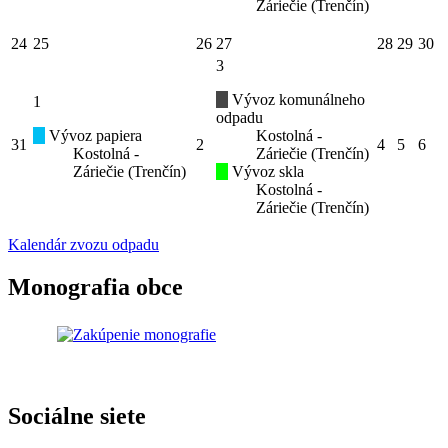
Záriečie (Trenčín)
24
25
26
27
28
29
30
3
Vývoz komunálneho
1
odpadu
Vývoz papiera
Kostolná -
31
2
4
5
6
Kostolná -
Záriečie (Trenčín)
Záriečie (Trenčín)
Vývoz skla
Kostolná -
Záriečie (Trenčín)
Kalendár zvozu odpadu
Monografia obce
Sociálne siete