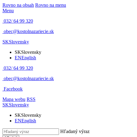
Rovno na obsah
Rovno na menu
Menu
032/ 64 99 320
obec@kostolnazariecie.sk
SK
Slovensky
SK
Slovensky
EN
English
032/ 64 99 320
obec@kostolnazariecie.sk
Facebook
Mapa webu
RSS
SK
Slovensky
SK
Slovensky
EN
English
Hľadaný výraz