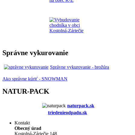
Správne vykurovanie
Správne vykurovanie - brožúra
Ako správne kúriť - SNOWMAN
NATUR-PACK
naturpack.s
k
triedenieodpadu.sk
Kontakt
Obecný úrad
Kostolná-Záriečie 148