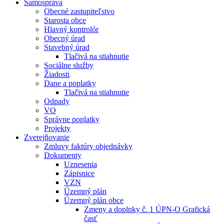
Samospráva
Obecné zastupiteľstvo
Starosta obce
Hlavný kontrolór
Obecný úrad
Stavebný úrad
Tlačivá na stiahnutie
Sociálne služby
Žiadosti
Dane a poplatky
Tlačivá na stiahnutie
Odpady
VO
Správne poplatky
Projekty
Zverejňovanie
Zmluvy faktúry objednávky
Dokumenty
Uznesenia
Zápisnice
VZN
Územný plán
Územný plán obce
Zmeny a doplnky č. 1 ÚPN-O Grafická
časť