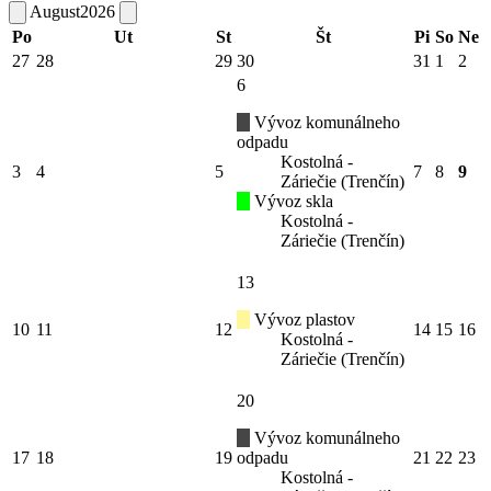
August
2026
Po
Ut
St
Št
Pi
So
Ne
27
28
29
30
31
1
2
6
Vývoz komunálneho
odpadu
Kostolná -
3
4
5
7
8
9
Záriečie (Trenčín)
Vývoz skla
Kostolná -
Záriečie (Trenčín)
13
Vývoz plastov
10
11
12
14
15
16
Kostolná -
Záriečie (Trenčín)
20
Vývoz komunálneho
17
18
19
odpadu
21
22
23
Kostolná -