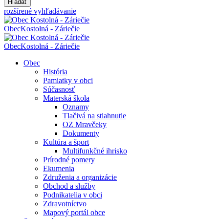
Hľadať
rozšírené vyhľadávanie
Obec
Kostolná - Záriečie
Obec
Kostolná - Záriečie
Obec
História
Pamiatky v obci
Súčasnosť
Materská škola
Oznamy
Tlačivá na stiahnutie
OZ Mravčeky
Dokumenty
Kultúra a šport
Multifunkčné ihrisko
Prírodné pomery
Ekumenia
Združenia a organizácie
Obchod a služby
Podnikatelia v obci
Zdravotníctvo
Mapový portál obce