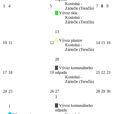
Kostolná -
3
4
5
7
8
9
Záriečie (Trenčín)
Vývoz skla
Kostolná -
Záriečie (Trenčín)
13
Vývoz plastov
10
11
12
14
15
16
Kostolná -
Záriečie (Trenčín)
20
Vývoz komunálneho
17
18
19
odpadu
21
22
23
Kostolná -
Záriečie (Trenčín)
24
25
26
27
28
29
30
3
Vývoz komunálneho
1
odpadu