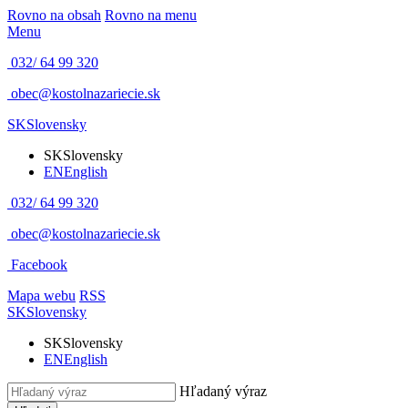
Rovno na obsah
Rovno na menu
Menu
032/ 64 99 320
obec@kostolnazariecie.sk
SK
Slovensky
SK
Slovensky
EN
English
032/ 64 99 320
obec@kostolnazariecie.sk
Facebook
Mapa webu
RSS
SK
Slovensky
SK
Slovensky
EN
English
Hľadaný výraz