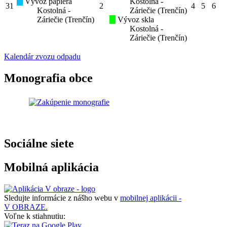
Vývoz papiera
Kostolná -
31
2
4
5
6
Kostolná -
Záriečie (Trenčín)
Záriečie (Trenčín)
Vývoz skla
Kostolná -
Záriečie (Trenčín)
Kalendár zvozu odpadu
Monografia obce
Sociálne siete
Mobilná aplikácia
Sledujte informácie z nášho webu v
mobilnej aplikácii -
V OBRAZE.
Voľne k stiahnutiu: