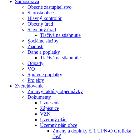
Samospráva
Obecné zastupiteľstvo
Starosta obce
Hlavný kontrolór
Obecný úrad
Stavebný úrad
Tlačivá na stiahnutie
Sociálne služby
Žiadosti
Dane a poplatky
Tlačivá na stiahnutie
Odpady
VO
Správne poplatky
Projekty
Zverejňovanie
Zmluvy faktúry objednávky
Dokumenty
Uznesenia
Zápisnice
VZN
Územný plán
Územný plán obce
Zmeny a doplnky č. 1 ÚPN-O Grafická
časť