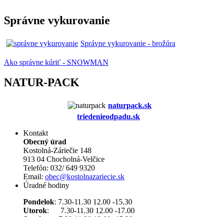
Správne vykurovanie
Správne vykurovanie - brožúra
Ako správne kúriť - SNOWMAN
NATUR-PACK
naturpack.s
k
triedenieodpadu.sk
Kontakt
Obecný úrad
Kostolná-Záriečie 148
913 04 Chocholná-Velčice
Telefón: 032/ 649 9320
Email:
obec@kostolnazariecie.sk
Úradné hodiny
Pondelok
: 7.30-11.30 12.00 -15.30
Utorok
: 7.30-11.30 12.00 -17.00