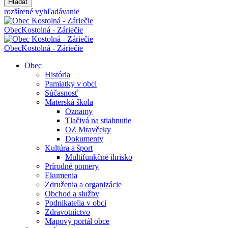
Hľadať
rozšírené vyhľadávanie
Obec
Kostolná - Záriečie
Obec
Kostolná - Záriečie
Obec
História
Pamiatky v obci
Súčasnosť
Materská škola
Oznamy
Tlačivá na stiahnutie
OZ Mravčeky
Dokumenty
Kultúra a šport
Multifunkčné ihrisko
Prírodné pomery
Ekumenia
Združenia a organizácie
Obchod a služby
Podnikatelia v obci
Zdravotníctvo
Mapový portál obce