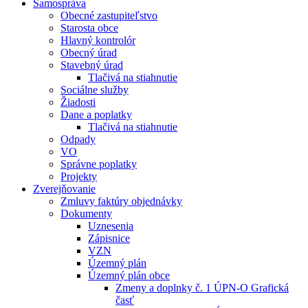
Samospráva
Obecné zastupiteľstvo
Starosta obce
Hlavný kontrolór
Obecný úrad
Stavebný úrad
Tlačivá na stiahnutie
Sociálne služby
Žiadosti
Dane a poplatky
Tlačivá na stiahnutie
Odpady
VO
Správne poplatky
Projekty
Zverejňovanie
Zmluvy faktúry objednávky
Dokumenty
Uznesenia
Zápisnice
VZN
Územný plán
Územný plán obce
Zmeny a doplnky č. 1 ÚPN-O Grafická
časť