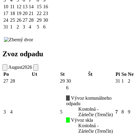
10
11
12
13
14
15
16
17
18
19
20
21
22
23
24
25
26
27
28
29
30
31
1
2
3
4
5
6
Zvoz odpadu
August
2026
Po
Ut
St
Št
Pi
So
Ne
27
28
29
30
31
1
2
6
Vývoz komunálneho
odpadu
Kostolná -
3
4
5
7
8
9
Záriečie (Trenčín)
Vývoz skla
Kostolná -
Záriečie (Trenčín)