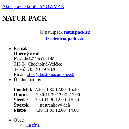
Ako správne kúriť - SNOWMAN
NATUR-PACK
naturpack.s
k
triedenieodpadu.sk
Kontakt
Obecný úrad
Kostolná-Záriečie 148
913 04 Chocholná-Velčice
Telefón: 032/ 649 9320
Email:
obec@kostolnazariecie.sk
Úradné hodiny
Pondelok
: 7.30-11.30 12.00 -15.30
Utorok
: 7.30-11.30 12.00 -17.00
Streda
: 7.30-11.30 12.00 -15.30
Štvrtok
: nestránkový deň
Piatok
: 7.30-11.30 12.00 -14.00
Obec
História