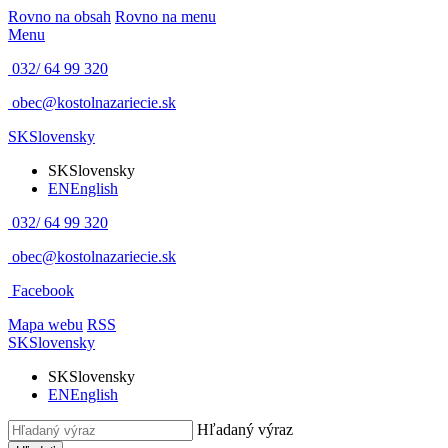
Rovno na obsah
Rovno na menu
Menu
032/ 64 99 320
obec@kostolnazariecie.sk
SK
Slovensky
SK
Slovensky
EN
English
032/ 64 99 320
obec@kostolnazariecie.sk
Facebook
Mapa webu
RSS
SK
Slovensky
SK
Slovensky
EN
English
Hľadaný výraz