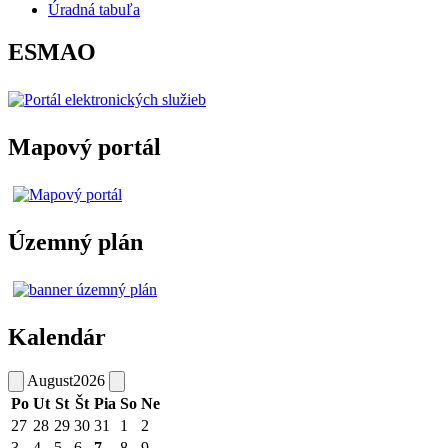
Úradná tabuľa
ESMAO
Mapový portál
Územný plán
Kalendár
August
2026
Po
Ut
St
Št
Pia
So
Ne
27
28
29
30
31
1
2
3
4
5
6
7
8
9