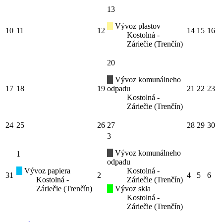
13
Vývoz plastov
10
11
12
14
15
16
Kostolná -
Záriečie (Trenčín)
20
Vývoz komunálneho
17
18
19
odpadu
21
22
23
Kostolná -
Záriečie (Trenčín)
24
25
26
27
28
29
30
3
Vývoz komunálneho
1
odpadu
Vývoz papiera
Kostolná -
31
2
4
5
6
Kostolná -
Záriečie (Trenčín)
Záriečie (Trenčín)
Vývoz skla
Kostolná -
Záriečie (Trenčín)