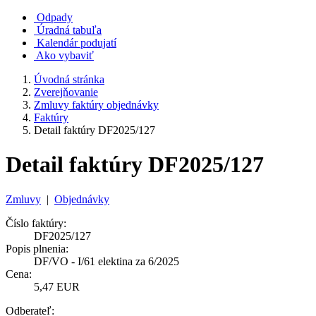
Odpady
Úradná tabuľa
Kalendár podujatí
Ako vybaviť
Úvodná stránka
Zverejňovanie
Zmluvy faktúry objednávky
Faktúry
Detail faktúry DF2025/127
Detail faktúry DF2025/127
Zmluvy
|
Objednávky
Číslo faktúry:
DF2025/127
Popis plnenia:
DF/VO - I/61 elektina za 6/2025
Cena:
5,47 EUR
Odberateľ: