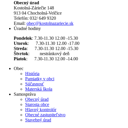
Obecný úrad
Kostolná-Záriečie 148
913 04 Chocholná-Velčice
Telefón: 032/ 649 9320
Email:
obec@kostolnazariecie.sk
Úradné hodiny
Pondelok
: 7.30-11.30 12.00 -15.30
Utorok
: 7.30-11.30 12.00 -17.00
Streda
: 7.30-11.30 12.00 -15.30
Štvrtok
: nestránkový deň
Piatok
: 7.30-11.30 12.00 -14.00
Obec
História
Pamiatky v obci
Súčasnosť
Materská škola
Samospráva
Obecný úrad
Starosta obce
Hlavný kontrolór
Obecné zastupiteľstvo
Stavebný úrad