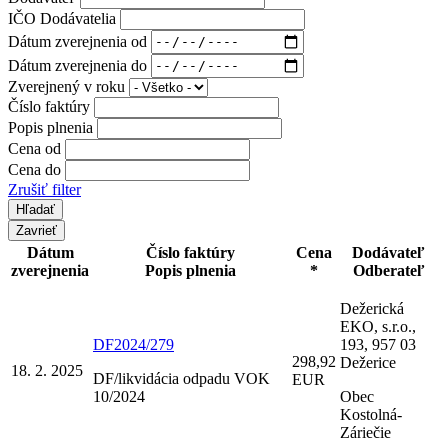
IČO Dodávatelia
Dátum zverejnenia od
Dátum zverejnenia do
Zverejnený v roku
Číslo faktúry
Popis plnenia
Cena od
Cena do
Zrušiť filter
Zavrieť
Dátum
Číslo faktúry
Cena
Dodávateľ
zverejnenia
Popis plnenia
*
Odberateľ
Dežerická
EKO, s.r.o.,
DF2024/279
193, 957 03
298,92
Dežerice
18. 2. 2025
DF/likvidácia odpadu VOK
EUR
10/2024
Obec
Kostolná-
Záriečie