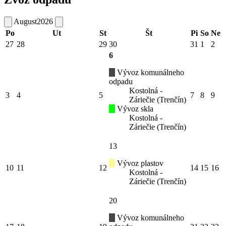
August
2026
Po
Ut
St
Št
Pi
So
Ne
27
28
29
30
31
1
2
6
Vývoz komunálneho
odpadu
Kostolná -
3
4
5
7
8
9
Záriečie (Trenčín)
Vývoz skla
Kostolná -
Záriečie (Trenčín)
13
Vývoz plastov
10
11
12
14
15
16
Kostolná -
Záriečie (Trenčín)
20
Vývoz komunálneho