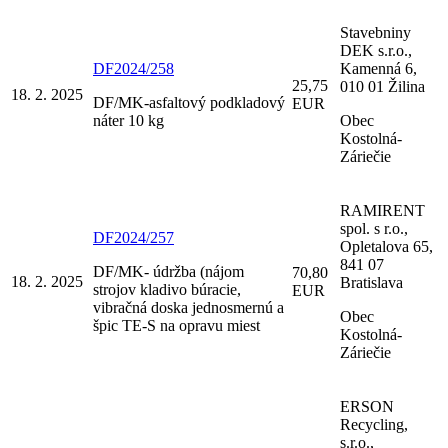
Stavebniny
DEK s.r.o.,
DF2024/258
Kamenná 6,
25,75
010 01 Žilina
18. 2. 2025
DF/MK-asfaltový podkladový
EUR
náter 10 kg
Obec
Kostolná-
Záriečie
RAMIRENT
spol. s r.o.,
DF2024/257
Opletalova 65,
841 07
DF/MK- údržba (nájom
70,80
18. 2. 2025
Bratislava
strojov kladivo búracie,
EUR
vibračná doska jednosmernú a
Obec
špic TE-S na opravu miest
Kostolná-
Záriečie
ERSON
Recycling,
s.r.o.,