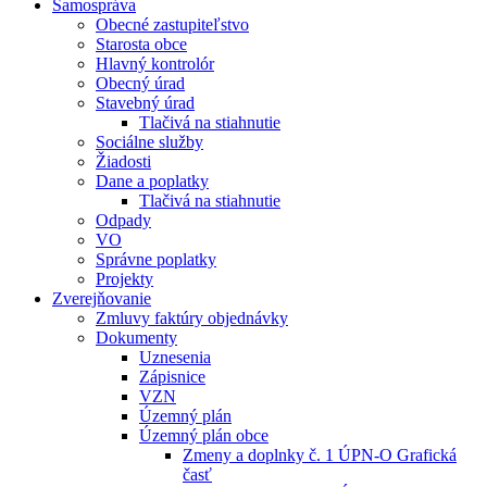
Samospráva
Obecné zastupiteľstvo
Starosta obce
Hlavný kontrolór
Obecný úrad
Stavebný úrad
Tlačivá na stiahnutie
Sociálne služby
Žiadosti
Dane a poplatky
Tlačivá na stiahnutie
Odpady
VO
Správne poplatky
Projekty
Zverejňovanie
Zmluvy faktúry objednávky
Dokumenty
Uznesenia
Zápisnice
VZN
Územný plán
Územný plán obce
Zmeny a doplnky č. 1 ÚPN-O Grafická
časť