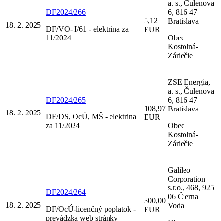
a. s., Čulenova
DF2024/266
6, 816 47
5,12
Bratislava
18. 2. 2025
DF/VO- I/61 - elektrina za
EUR
11/2024
Obec
Kostolná-
Záriečie
ZSE Energia,
a. s., Čulenova
DF2024/265
6, 816 47
108,97
Bratislava
18. 2. 2025
DF/DS, OcÚ, MŠ - elektrina
EUR
za 11/2024
Obec
Kostolná-
Záriečie
Galileo
Corporation
s.r.o., 468, 925
DF2024/264
06 Čierna
300,00
18. 2. 2025
Voda
DF/OcÚ-licenčný poplatok -
EUR
prevádzka web stránky