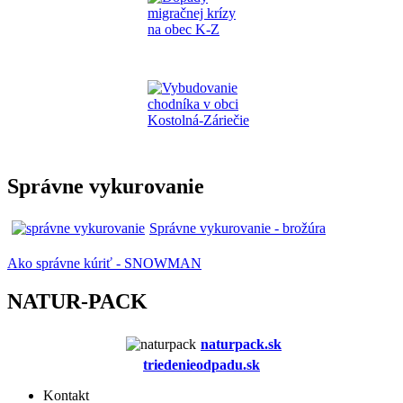
Správne vykurovanie
Správne vykurovanie - brožúra
Ako správne kúriť - SNOWMAN
NATUR-PACK
naturpack.s
k
triedenieodpadu.sk
Kontakt