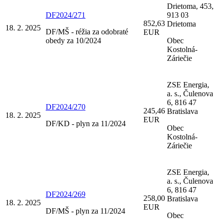
Drietoma, 453,
DF2024/271
913 03
852,63
Drietoma
18. 2. 2025
DF/MŠ - réžia za odobraté
EUR
obedy za 10/2024
Obec
Kostolná-
Záriečie
ZSE Energia,
a. s., Čulenova
6, 816 47
DF2024/270
245,46
Bratislava
18. 2. 2025
EUR
DF/KD - plyn za 11/2024
Obec
Kostolná-
Záriečie
ZSE Energia,
a. s., Čulenova
6, 816 47
DF2024/269
258,00
Bratislava
18. 2. 2025
EUR
DF/MŠ - plyn za 11/2024
Obec