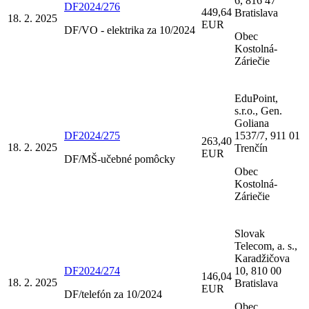
6, 816 47
DF2024/276
449,64
Bratislava
18. 2. 2025
EUR
DF/VO - elektrika za 10/2024
Obec
Kostolná-
Záriečie
EduPoint,
s.r.o., Gen.
Goliana
DF2024/275
1537/7, 911 01
263,40
18. 2. 2025
Trenčín
EUR
DF/MŠ-učebné pomôcky
Obec
Kostolná-
Záriečie
Slovak
Telecom, a. s.,
Karadžičova
DF2024/274
10, 810 00
146,04
18. 2. 2025
Bratislava
EUR
DF/telefón za 10/2024
Obec