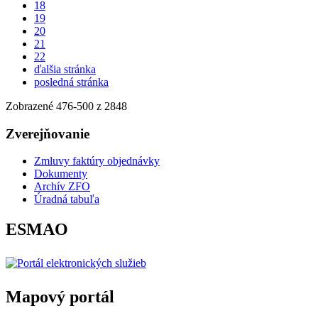
18
19
20
21
22
ďalšia stránka
posledná stránka
Zobrazené
476
-
500
z 2848
Zverejňovanie
Zmluvy faktúry objednávky
Dokumenty
Archív ZFO
Úradná tabuľa
ESMAO
Mapový portál