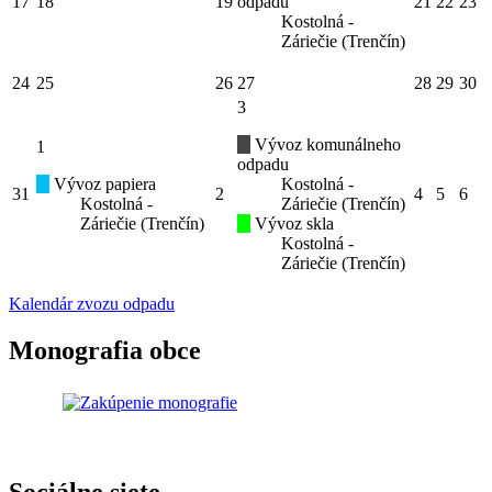
17
18
19
odpadu
21
22
23
Kostolná -
Záriečie (Trenčín)
24
25
26
27
28
29
30
3
Vývoz komunálneho
1
odpadu
Vývoz papiera
Kostolná -
31
2
4
5
6
Kostolná -
Záriečie (Trenčín)
Záriečie (Trenčín)
Vývoz skla
Kostolná -
Záriečie (Trenčín)
Kalendár zvozu odpadu
Monografia obce