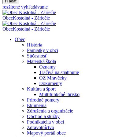
Hľadať
rozšírené vyhľadávanie
Obec
Kostolná - Záriečie
Obec
Kostolná - Záriečie
Obec
História
Pamiatky v obci
Súčasnosť
Materská škola
Oznamy
Tlačivá na stiahnutie
OZ Mravčeky
Dokumenty
Kultúra a šport
Multifunkčné ihrisko
Prírodné pomery
Ekumenia
Združenia a organizácie
Obchod a služby
Podnikatelia v obci
Zdravotníctvo
Mapový portál obce