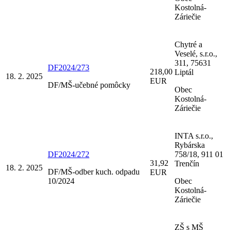
Kostolná-
Záriečie
Chytré a
Veselé, s.r.o.,
311, 75631
DF2024/273
218,00
Liptál
18. 2. 2025
EUR
DF/MŠ-učebné pomôcky
Obec
Kostolná-
Záriečie
INTA s.r.o.,
Rybárska
DF2024/272
758/18, 911 01
31,92
Trenčín
18. 2. 2025
DF/MŠ-odber kuch. odpadu
EUR
10/2024
Obec
Kostolná-
Záriečie
ZŠ s MŠ