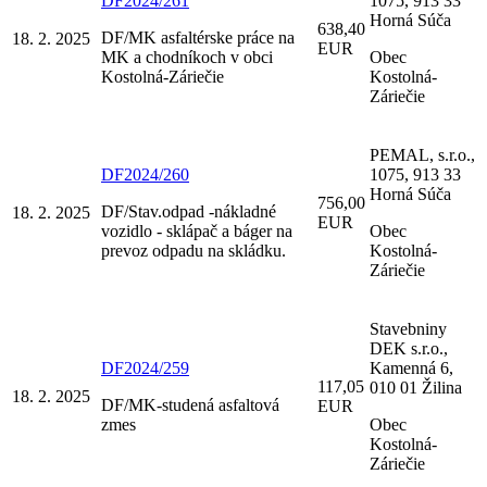
DF2024/261
1075, 913 33
Horná Súča
638,40
DF/MK asfaltérske práce na
18. 2. 2025
EUR
MK a chodníkoch v obci
Obec
Kostolná-Záriečie
Kostolná-
Záriečie
PEMAL, s.r.o.,
DF2024/260
1075, 913 33
Horná Súča
756,00
DF/Stav.odpad -nákladné
18. 2. 2025
EUR
vozidlo - sklápač a báger na
Obec
prevoz odpadu na skládku.
Kostolná-
Záriečie
Stavebniny
DEK s.r.o.,
DF2024/259
Kamenná 6,
117,05
010 01 Žilina
18. 2. 2025
DF/MK-studená asfaltová
EUR
zmes
Obec
Kostolná-
Záriečie