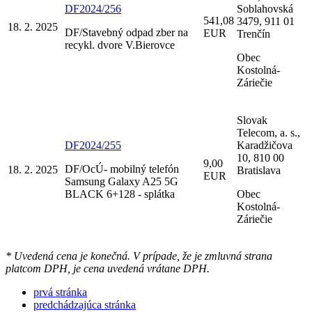
DF2024/256
Soblahovská
541,08
3479, 911 01
18. 2. 2025
DF/Stavebný odpad zber na
EUR
Trenčín
recykl. dvore V.Bierovce
Obec
Kostolná-
Záriečie
Slovak
Telecom, a. s.,
DF2024/255
Karadžičova
10, 810 00
9,00
DF/OcÚ- mobilný telefón
18. 2. 2025
Bratislava
EUR
Samsung Galaxy A25 5G
BLACK 6+128 - splátka
Obec
Kostolná-
Záriečie
* Uvedená cena je konečná. V prípade, že je zmluvná strana
platcom DPH, je cena uvedená vrátane DPH.
prvá stránka
predchádzajúca stránka