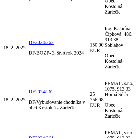
Obec
Kostolná-
Záriečie
Ing. Katarína
Čipková, 486,
913 38
DF2024/263
150,00
Soblahov
18. 2. 2025
EUR
DF/BOZP- 3. štvrťrok 2024
Obec
Kostolná-
Záriečie
PEMAL, s.r.o.,
1075, 913 33
DF2024/262
25
Horná Súča
18. 2. 2025
756,98
DF/Vybudovanie chodníka v
Obec
EUR
obci Kostolná - Záriečie
Kostolná-
Záriečie
PEMAL, s.r.o.,