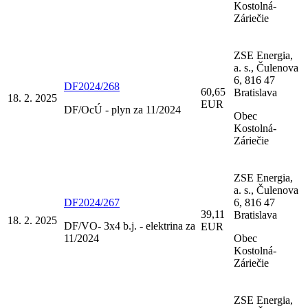
Kostolná-
Záriečie
ZSE Energia,
a. s., Čulenova
6, 816 47
DF2024/268
60,65
Bratislava
18. 2. 2025
EUR
DF/OcÚ - plyn za 11/2024
Obec
Kostolná-
Záriečie
ZSE Energia,
a. s., Čulenova
DF2024/267
6, 816 47
39,11
Bratislava
18. 2. 2025
DF/VO- 3x4 b.j. - elektrina za
EUR
11/2024
Obec
Kostolná-
Záriečie
ZSE Energia,