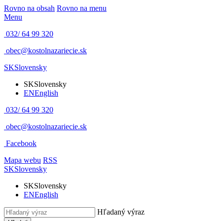
Rovno na obsah
Rovno na menu
Menu
032/ 64 99 320
obec@kostolnazariecie.sk
SK
Slovensky
SK
Slovensky
EN
English
032/ 64 99 320
obec@kostolnazariecie.sk
Facebook
Mapa webu
RSS
SK
Slovensky
SK
Slovensky
EN
English
Hľadaný výraz