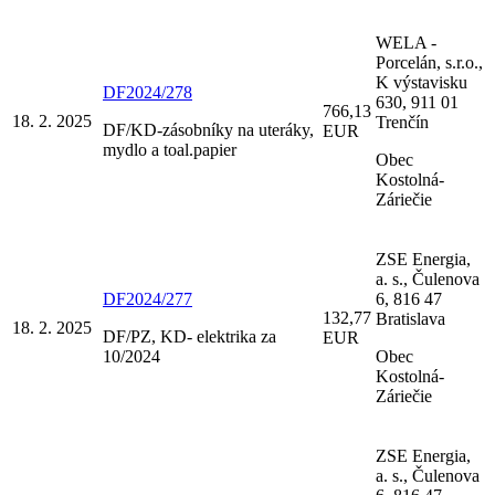
WELA -
Porcelán, s.r.o.,
K výstavisku
DF2024/278
630, 911 01
766,13
18. 2. 2025
Trenčín
DF/KD-zásobníky na uteráky,
EUR
mydlo a toal.papier
Obec
Kostolná-
Záriečie
ZSE Energia,
a. s., Čulenova
DF2024/277
6, 816 47
132,77
Bratislava
18. 2. 2025
DF/PZ, KD- elektrika za
EUR
10/2024
Obec
Kostolná-
Záriečie
ZSE Energia,
a. s., Čulenova