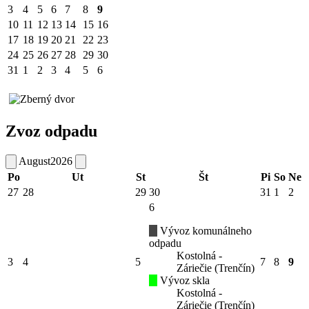
3
4
5
6
7
8
9
10
11
12
13
14
15
16
17
18
19
20
21
22
23
24
25
26
27
28
29
30
31
1
2
3
4
5
6
Zvoz odpadu
August
2026
Po
Ut
St
Št
Pi
So
Ne
27
28
29
30
31
1
2
6
Vývoz komunálneho
odpadu
Kostolná -
3
4
5
7
8
9
Záriečie (Trenčín)
Vývoz skla
Kostolná -
Záriečie (Trenčín)