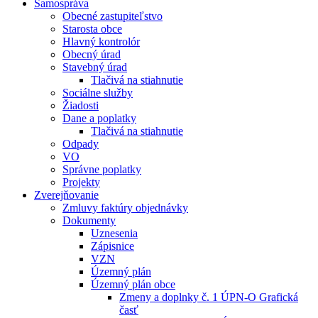
Samospráva
Obecné zastupiteľstvo
Starosta obce
Hlavný kontrolór
Obecný úrad
Stavebný úrad
Tlačivá na stiahnutie
Sociálne služby
Žiadosti
Dane a poplatky
Tlačivá na stiahnutie
Odpady
VO
Správne poplatky
Projekty
Zverejňovanie
Zmluvy faktúry objednávky
Dokumenty
Uznesenia
Zápisnice
VZN
Územný plán
Územný plán obce
Zmeny a doplnky č. 1 ÚPN-O Grafická
časť