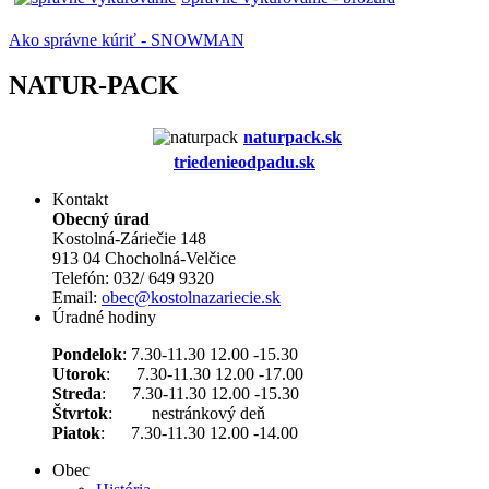
Ako správne kúriť - SNOWMAN
NATUR-PACK
naturpack.s
k
triedenieodpadu.sk
Kontakt
Obecný úrad
Kostolná-Záriečie 148
913 04 Chocholná-Velčice
Telefón: 032/ 649 9320
Email:
obec@kostolnazariecie.sk
Úradné hodiny
Pondelok
: 7.30-11.30 12.00 -15.30
Utorok
: 7.30-11.30 12.00 -17.00
Streda
: 7.30-11.30 12.00 -15.30
Štvrtok
: nestránkový deň
Piatok
: 7.30-11.30 12.00 -14.00
Obec