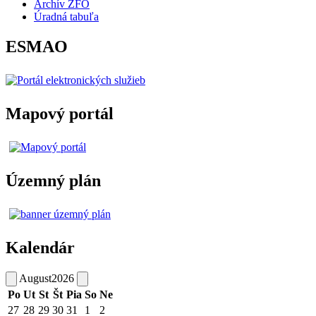
Archív ZFO
Úradná tabuľa
ESMAO
Mapový portál
Územný plán
Kalendár
August
2026
Po
Ut
St
Št
Pia
So
Ne
27
28
29
30
31
1
2