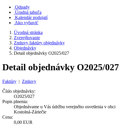
Odpady
Úradná tabuľa
Kalendár podujatí
Ako vybaviť
Úvodná stránka
Zverejňovanie
Zmluvy faktúry objednávky
Objednávky
Detail objednávky O2025/027
Detail objednávky O2025/027
Faktúry
|
Zmluvy
Číslo objednávky:
O2025/027
Popis plnenia:
Objednávame u Vás údržbu verejného osvetlenia v obci
Kostolná-Záriečie
Cena:
0,00 EUR