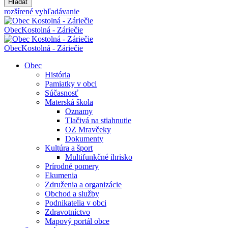
Hľadať
rozšírené vyhľadávanie
Obec
Kostolná - Záriečie
Obec
Kostolná - Záriečie
Obec
História
Pamiatky v obci
Súčasnosť
Materská škola
Oznamy
Tlačivá na stiahnutie
OZ Mravčeky
Dokumenty
Kultúra a šport
Multifunkčné ihrisko
Prírodné pomery
Ekumenia
Združenia a organizácie
Obchod a služby
Podnikatelia v obci
Zdravotníctvo
Mapový portál obce