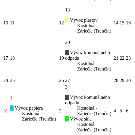
13
Vývoz plastov
10
11
12
14
15
16
Kostolná -
Záriečie (Trenčín)
20
Vývoz komunálneho
17
18
19
odpadu
21
22
23
Kostolná -
Záriečie (Trenčín)
24
25
26
27
28
29
30
3
Vývoz komunálneho
1
odpadu
Vývoz papiera
Kostolná -
31
2
4
5
6
Kostolná -
Záriečie (Trenčín)
Záriečie (Trenčín)
Vývoz skla
Kostolná -
Záriečie (Trenčín)