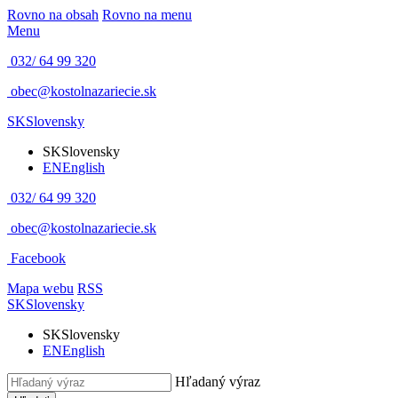
Rovno na obsah
Rovno na menu
Menu
032/ 64 99 320
obec@kostolnazariecie.sk
SK
Slovensky
SK
Slovensky
EN
English
032/ 64 99 320
obec@kostolnazariecie.sk
Facebook
Mapa webu
RSS
SK
Slovensky
SK
Slovensky
EN
English
Hľadaný výraz