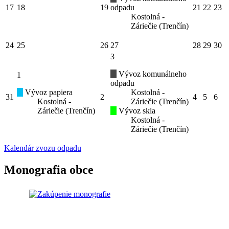
17
18
19
odpadu
21
22
23
Kostolná -
Záriečie (Trenčín)
24
25
26
27
28
29
30
3
Vývoz komunálneho
1
odpadu
Vývoz papiera
Kostolná -
31
2
4
5
6
Kostolná -
Záriečie (Trenčín)
Záriečie (Trenčín)
Vývoz skla
Kostolná -
Záriečie (Trenčín)
Kalendár zvozu odpadu
Monografia obce