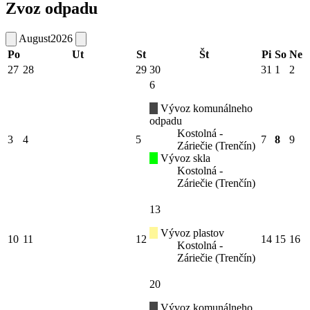
Zvoz odpadu
August
2026
Po
Ut
St
Št
Pi
So
Ne
27
28
29
30
31
1
2
6
Vývoz komunálneho
odpadu
Kostolná -
3
4
5
7
8
9
Záriečie (Trenčín)
Vývoz skla
Kostolná -
Záriečie (Trenčín)
13
Vývoz plastov
10
11
12
14
15
16
Kostolná -
Záriečie (Trenčín)
20
Vývoz komunálneho