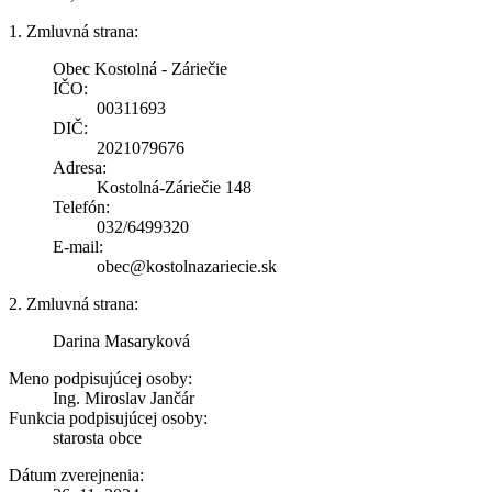
1. Zmluvná strana:
Obec Kostolná - Záriečie
IČO:
00311693
DIČ:
2021079676
Adresa:
Kostolná-Záriečie 148
Telefón:
032/6499320
E-mail:
obec@kostolnazariecie.sk
2. Zmluvná strana:
Darina Masaryková
Meno podpisujúcej osoby:
Ing. Miroslav Jančár
Funkcia podpisujúcej osoby:
starosta obce
Dátum zverejnenia: