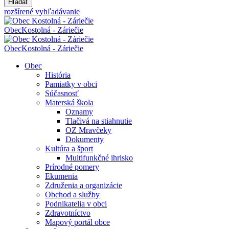
Hľadať
rozšírené vyhľadávanie
Obec
Kostolná - Záriečie
Obec
Kostolná - Záriečie
Obec
História
Pamiatky v obci
Súčasnosť
Materská škola
Oznamy
Tlačivá na stiahnutie
OZ Mravčeky
Dokumenty
Kultúra a šport
Multifunkčné ihrisko
Prírodné pomery
Ekumenia
Združenia a organizácie
Obchod a služby
Podnikatelia v obci
Zdravotníctvo
Mapový portál obce