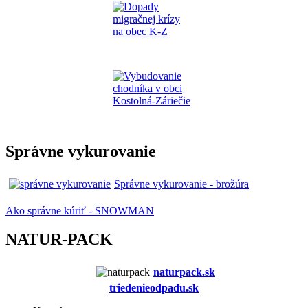
Správne vykurovanie
Správne vykurovanie - brožúra
Ako správne kúriť - SNOWMAN
NATUR-PACK
naturpack.s
k
triedenieodpadu.sk