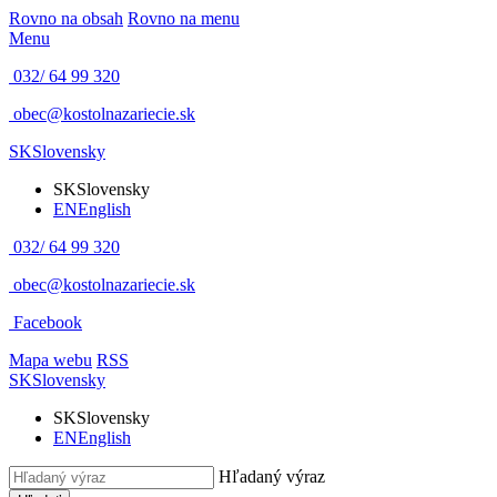
Rovno na obsah
Rovno na menu
Menu
032/ 64 99 320
obec@kostolnazariecie.sk
SK
Slovensky
SK
Slovensky
EN
English
032/ 64 99 320
obec@kostolnazariecie.sk
Facebook
Mapa webu
RSS
SK
Slovensky
SK
Slovensky
EN
English
Hľadaný výraz