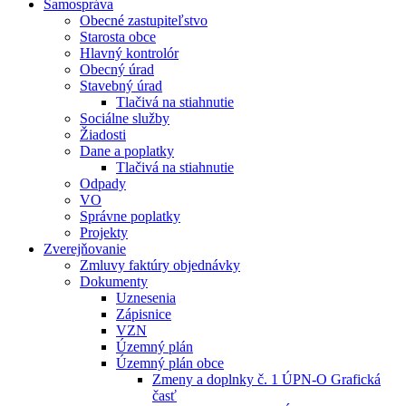
Samospráva
Obecné zastupiteľstvo
Starosta obce
Hlavný kontrolór
Obecný úrad
Stavebný úrad
Tlačivá na stiahnutie
Sociálne služby
Žiadosti
Dane a poplatky
Tlačivá na stiahnutie
Odpady
VO
Správne poplatky
Projekty
Zverejňovanie
Zmluvy faktúry objednávky
Dokumenty
Uznesenia
Zápisnice
VZN
Územný plán
Územný plán obce
Zmeny a doplnky č. 1 ÚPN-O Grafická
časť