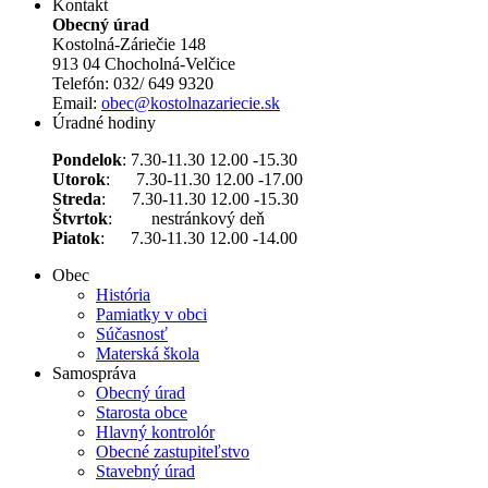
Kontakt
Obecný úrad
Kostolná-Záriečie 148
913 04 Chocholná-Velčice
Telefón: 032/ 649 9320
Email:
obec@kostolnazariecie.sk
Úradné hodiny
Pondelok
: 7.30-11.30 12.00 -15.30
Utorok
: 7.30-11.30 12.00 -17.00
Streda
: 7.30-11.30 12.00 -15.30
Štvrtok
: nestránkový deň
Piatok
: 7.30-11.30 12.00 -14.00
Obec
História
Pamiatky v obci
Súčasnosť
Materská škola
Samospráva
Obecný úrad
Starosta obce
Hlavný kontrolór
Obecné zastupiteľstvo
Stavebný úrad