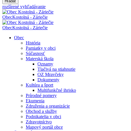
Hľadať
rozšírené vyhľadávanie
Obec
Kostolná - Záriečie
Obec
Kostolná - Záriečie
Obec
História
Pamiatky v obci
Súčasnosť
Materská škola
Oznamy
Tlačivá na stiahnutie
OZ Mravčeky
Dokumenty
Kultúra a šport
Multifunkčné ihrisko
Prírodné pomery
Ekumenia
Združenia a organizácie
Obchod a služby
Podnikatelia v obci
Zdravotníctvo
Mapový portál obce