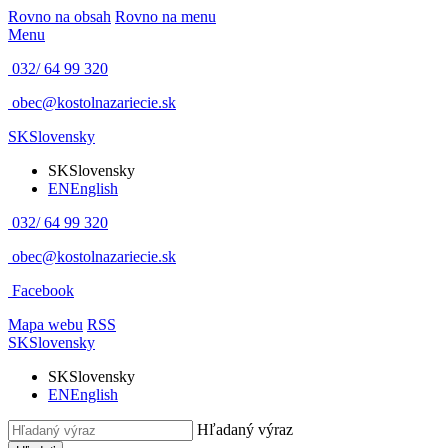
Rovno na obsah
Rovno na menu
Menu
032/ 64 99 320
obec@kostolnazariecie.sk
SK
Slovensky
SK
Slovensky
EN
English
032/ 64 99 320
obec@kostolnazariecie.sk
Facebook
Mapa webu
RSS
SK
Slovensky
SK
Slovensky
EN
English
Hľadaný výraz