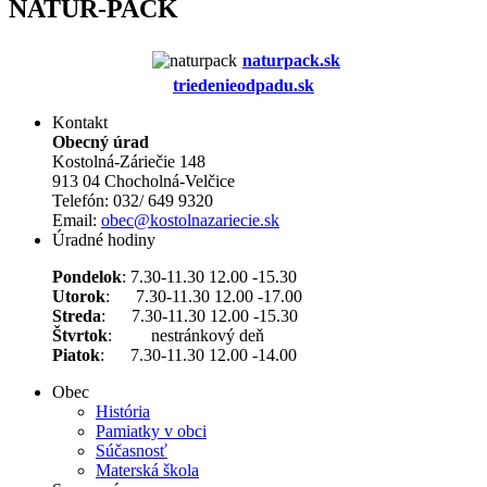
NATUR-PACK
naturpack.s
k
triedenieodpadu.sk
Kontakt
Obecný úrad
Kostolná-Záriečie 148
913 04 Chocholná-Velčice
Telefón: 032/ 649 9320
Email:
obec@kostolnazariecie.sk
Úradné hodiny
Pondelok
: 7.30-11.30 12.00 -15.30
Utorok
: 7.30-11.30 12.00 -17.00
Streda
: 7.30-11.30 12.00 -15.30
Štvrtok
: nestránkový deň
Piatok
: 7.30-11.30 12.00 -14.00
Obec
História
Pamiatky v obci
Súčasnosť
Materská škola