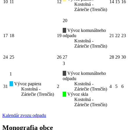
10
11
12
14
15
16
Kostolná -
Záriečie (Trenčín)
20
Vývoz komunálneho
17
18
19
odpadu
21
22
23
Kostolná -
Záriečie (Trenčín)
24
25
26
27
28
29
30
3
Vývoz komunálneho
1
odpadu
Vývoz papiera
Kostolná -
31
2
4
5
6
Kostolná -
Záriečie (Trenčín)
Záriečie (Trenčín)
Vývoz skla
Kostolná -
Záriečie (Trenčín)
Kalendár zvozu odpadu
Monografia obce