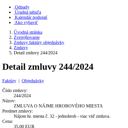
Odpady
Úradná tabuľa
Kalendár podujatí
Ako vybaviť
Úvodná stránka
Zverejňovanie
Zmluvy faktúry objednávky
Zmluvy
Detail zmluvy 244/2024
Detail zmluvy 244/2024
Faktúry
|
Objednávky
Číslo zmluvy:
244/2024
Názov:
ZMLUVA O NÁJME HROBOVÉHO MIESTA
Predmet zmluvy:
Nájom hr. miesta č. 32 - jednohrob - viac viď zmluva.
Cena:
35,00 EUR