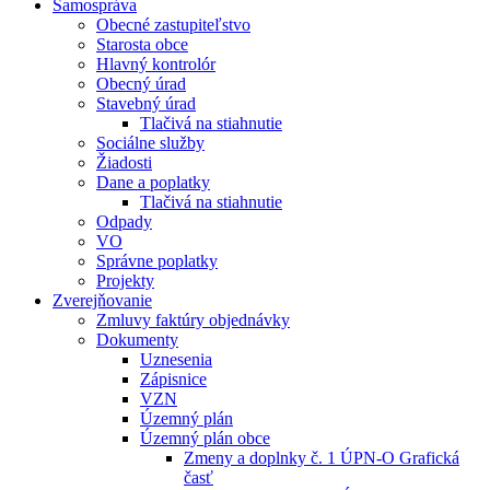
Samospráva
Obecné zastupiteľstvo
Starosta obce
Hlavný kontrolór
Obecný úrad
Stavebný úrad
Tlačivá na stiahnutie
Sociálne služby
Žiadosti
Dane a poplatky
Tlačivá na stiahnutie
Odpady
VO
Správne poplatky
Projekty
Zverejňovanie
Zmluvy faktúry objednávky
Dokumenty
Uznesenia
Zápisnice
VZN
Územný plán
Územný plán obce
Zmeny a doplnky č. 1 ÚPN-O Grafická
časť