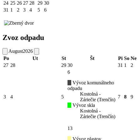
24
25
26
27
28
29
30
31
1
2
3
4
5
6
Zvoz odpadu
August
2026
Po
Ut
St
Št
Pi
So
Ne
27
28
29
30
31
1
2
6
Vývoz komunálneho
odpadu
Kostolná -
3
4
5
7
8
9
Záriečie (Trenčín)
Vývoz skla
Kostolná -
Záriečie (Trenčín)
13
Vývoz plastov